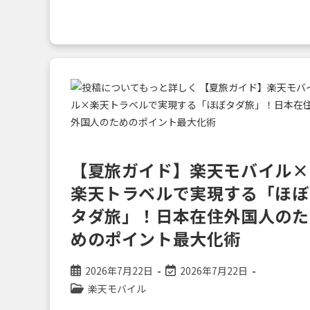
向
け】
日
本
の
花
火
大
会・
夏
祭
り
を
100%
楽
し
む
【夏旅ガイド】楽天モバイル×
た
め
の
楽天トラベルで実現する「ほぼ
ス
マ
タダ旅」！日本在住外国人のた
ホ
活
めのポイント最大化術
用
術
投
投
2026年7月22日
2026年7月22日
稿
稿
投
楽天モバイル
公
の
稿