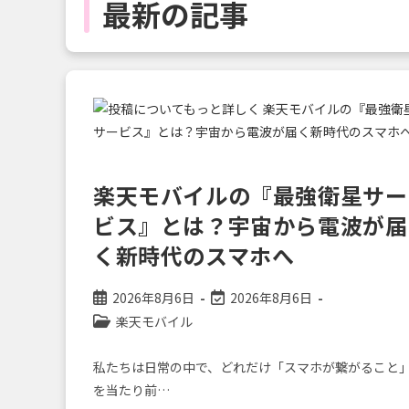
最新の記事
楽天モバイルの『最強衛星サー
ビス』とは？宇宙から電波が届
く新時代のスマホへ
投
投
2026年8月6日
2026年8月6日
稿
稿
投
楽天モバイル
公
の
稿
開
最
カ
私たちは日常の中で、どれだけ「スマホが繋がること
日:
終
テ
を当たり前…
変
ゴ