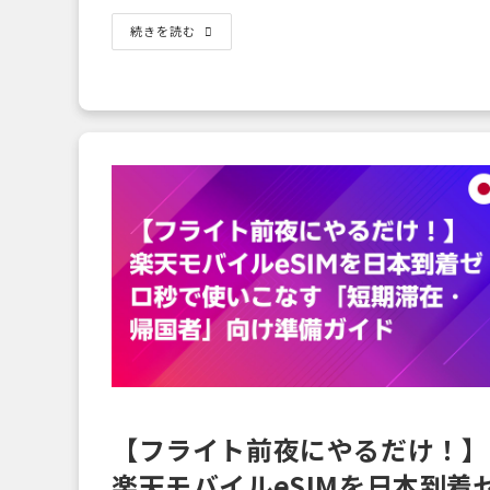
更
リ
日:
ー:
楽
続きを読む
天
モ
バ
イ
ル
の
『最
強
衛
星
サ
ー
ビ
ス』
と
は？
宇
宙
か
ら
電
波
が
届
く
新
【フライト前夜にやるだけ！】
時
代
の
楽天モバイルeSIMを日本到着