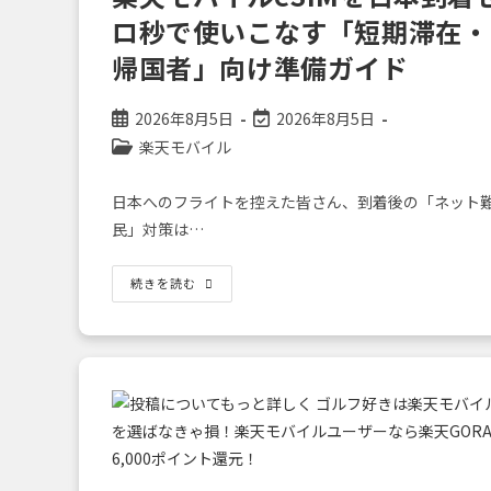
ス
マ
ロ秒で使いこなす「短期滞在・
ホ
へ
帰国者」向け準備ガイド
投
投
2026年8月5日
2026年8月5日
稿
稿
投
楽天モバイル
公
の
稿
開
最
カ
日本へのフライトを控えた皆さん、到着後の「ネット
日:
終
テ
民」対策は…
変
ゴ
更
リ
日:
ー:
【フ
続きを読む
ラ
イ
ト
前
夜
に
や
る
だ
け！】
楽
天
モ