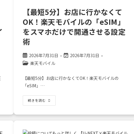
Link
で
【最短5分】お店に行かなくて
母
国
の
OK！楽天モバイルの「eSIM」
家
族
イ
をスマホだけで開通させる設定
と
「無
術
料
ビ
デ
オ
投
投
2026年7月31日
2026年7月31日
通
話」
稿
稿
投
楽天モバイル
し
公
の
稿
て
寂
開
最
カ
し
天
【最短5分】お店に行かなくてOK！楽天モバイルの
日:
終
テ
さ
「eSIM」…
を
変
ゴ
解
更
リ
消
し
日:
ー:
【最
続きを読む
よ
短
う
5
分】
お
店
に
行