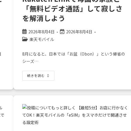
使
「無料ビデオ通話」して寂しさ
い
倒
す
を解消しよう
方
法
投
投
2026年8月4日
2026年8月4日
稿
稿
投
楽天モバイル
公
の
稿
開
最
カ
難
8月になると、日本では「お盆（Obon）」という帰省の
日:
終
テ
シーズ…
変
ゴ
更
リ
日:
ー:
お
続きを読む
盆
に
帰
省
で
き
な
い
あ
な
た
へ。
Rakuten