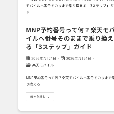
モ
バ
イ
ル
を
選
ば
な
MNP予約番号って何？楽天モ
き
ゃ
損！
イルへ番号そのままで乗り換え
楽
天
る「3ステップ」ガイド
モ
バ
イ
ル
投
投
2026年7月24日
2026年7月24日
ユ
稿
稿
ー
投
楽天モバイル
ザ
公
の
稿
ー
開
最
な
カ
MNP予約番号って何？楽天モバイルへ番号そのままで
ら
日:
終
テ
楽
り換える…
変
天
ゴ
GORA
更
リ
で
日:
6,000
ー:
MNP
続きを読む
ポ
予
イ
約
ン
番
ト
号