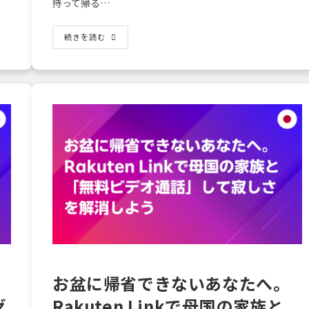
持って帰る…
変
ゴ
更
リ
日:
ー:
毎
続きを読む
月
の
食
費・
日
用
品
代
を
賢
く
節
約！
「お
買
い
物
応
援
プ
ラ
ン」
を
実
お盆に帰省できないあなたへ。
質
0
円
ゼ
Rakuten Linkで母国の家族と
で