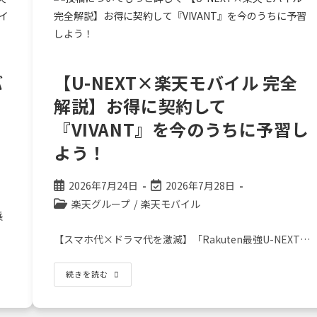
か
な
く
て
OK！
楽
天
モ
バ
【U-NEXT×楽天モバイル 完全
バ
イ
ル
解説】お得に契約して
の
「eSIM」
『VIVANT』を今のうちに予習し
を
ス
よう！
マ
ホ
だ
け
投
投
2026年7月24日
2026年7月28日
で
開
稿
稿
投
楽天グループ
/
楽天モバイル
通
公
の
乗
稿
さ
せ
開
最
カ
る
【スマホ代×ドラマ代を激減】「Rakuten最強U-NEXT…
日:
終
テ
設
定
変
ゴ
術
更
【U-
続きを読む
リ
NEXT×
日:
ー:
楽
天
モ