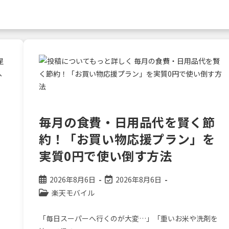
毎月の食費・日用品代を賢く節
約！「お買い物応援プラン」を
実質0円で使い倒す方法
投
投
2026年8月6日
2026年8月6日
稿
稿
投
楽天モバイル
公
の
稿
」
開
最
カ
「毎日スーパーへ行くのが大変…」「重いお米や洗剤を
日:
終
テ