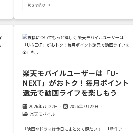
日:
ー:
LINE
続きを読む
だ
け
じ
ゃ
足
り
な
い？
母
国
の
固
定
電
話
楽天モバイルユーザーは「U-
に
も
無
NEXT」がおトク！毎月ポイント
料
で
還元で動画ライフを楽しもう
繋
が
る
「Rakuten
投
投
2026年7月22日
2026年7月22日
Link」
稿
稿
が
投
楽天モバイル
日
公
の
稿
本
開
最
生
カ
「映画やドラマは休日にまとめて観たい！」「新作アニ
活
日:
終
テ