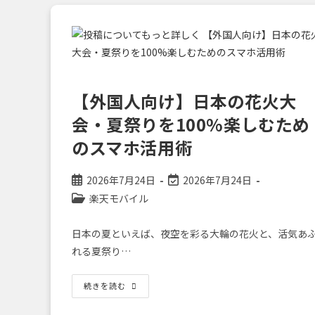
還
っ
元！
て
何？
楽
天
モ
バ
イ
ル
へ
【外国人向け】日本の花火大
番
号
会・夏祭りを100%楽しむため
そ
の
ま
のスマホ活用術
ま
で
乗
り
投
投
2026年7月24日
2026年7月24日
換
稿
稿
投
楽天モバイル
え
る
公
の
稿
「3
開
最
カ
ス
日本の夏といえば、夜空を彩る大輪の花火と、活気あ
テ
日:
終
テ
ッ
れる夏祭り…
変
ゴ
プ」
ガ
更
リ
イ
日:
ー:
【外
続きを読む
ド
国
人