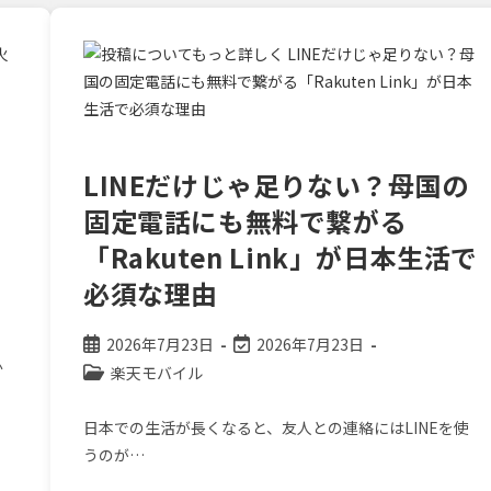
バ
イ
ル
完
全
解
説】
お
得
に
契
LINEだけじゃ足りない？母国の
約
し
て
固定電話にも無料で繋がる
『VIVANT』
を
「Rakuten Link」が日本生活で
今
の
必須な理由
う
ち
に
予
投
投
2026年7月23日
2026年7月23日
習
ふ
し
稿
稿
投
楽天モバイル
よ
公
の
稿
う！
開
最
カ
日本での生活が長くなると、友人との連絡にはLINEを使
日:
終
テ
うのが…
変
ゴ
更
リ