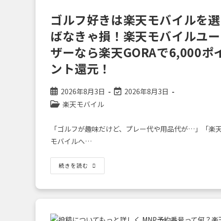
バ
イ
ゴルフ好きは楽天モバイルを選
ル
ESIM
を
ばなきゃ損！楽天モバイルユー
日
本
ザーなら楽天GORAで6,000ポ
到
着
ント還元！
ゼ
ロ
秒
で
投
投
2026年8月3日
2026年8月3日
使
い
稿
稿
投
楽天モバイル
こ
公
の
稿
な
す
開
最
カ
「短
「ゴルフが趣味だけど、プレー代や用品代が…」「楽
日:
終
テ
期
モバイルへ…
滞
変
ゴ
在・
更
リ
帰
国
日:
ー:
ゴ
続きを読む
者」
ル
向
フ
け
好
準
き
備
は
ガ
楽
イ
天
ド