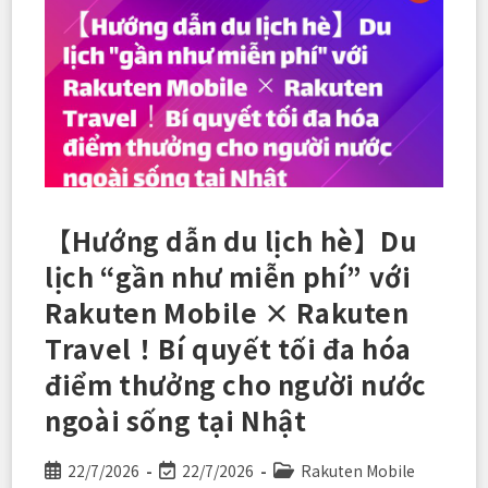
Kết
Nối
Miễn
Phí
Đến
Cả
Điện
Thoại
Cố
Định
Ở
Quê
Nhà
—
Là
【Hướng dẫn du lịch hè】Du
Công
Cụ
lịch “gần như miễn phí” với
Không
Thể
Thiếu
Rakuten Mobile × Rakuten
Trong
Cuộc
Travel！Bí quyết tối đa hóa
Sống
Tại
điểm thưởng cho người nước
Nhật
ngoài sống tại Nhật
Post
Post
Post
22/7/2026
22/7/2026
Rakuten Mobile