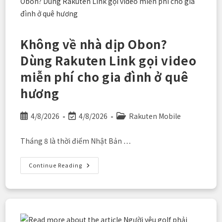
ESIM
Rakuten
Mobile
—
Kết
Nối
Không về nhà dịp Obon?
Ngay
0
Dùng Rakuten Link gọi video
Giây
Khi
miễn phí cho gia đình ở quê
Đến
Nhật
hương
Post
Post
Post
4/8/2026
4/8/2026
Rakuten Mobile
published:
last
category:
modified:
Tháng 8 là thời điểm Nhật Bản …
Không
Continue Reading
Về
Nhà
Dịp
Obon?
Dùng
Rakuten
Link
Gọi