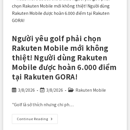
Video
Miễn
Phí
Cho
Gia
Đình
Ở
Quê
Người yêu golf phải chọn
Hương
Rakuten Mobile mới không
thiệt! Người dùng Rakuten
Mobile được hoàn 6.000 điểm
tại Rakuten GORA!
Post
Post
Post
3/8/2026
3/8/2026
Rakuten Mobile
published:
last
category:
modified:
"Golf là sở thích nhưng chi ph…
Người
Continue Reading
Yêu
Golf