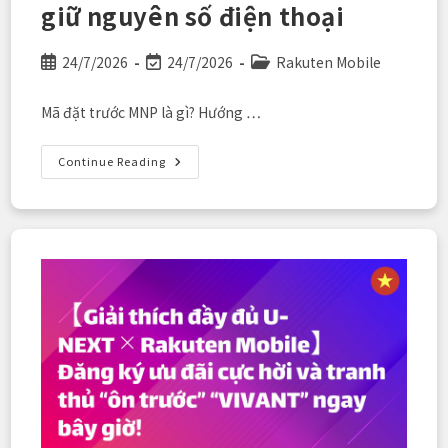
giữ nguyên số điện thoại
Post
Post
Post
24/7/2026
24/7/2026
Rakuten Mobile
published:
last
category:
modified:
Mã đặt trước MNP là gì? Hướng …
Mã
Continue Reading
Đặt
Trước
MNP
Là
Gì?
Hướng
Dẫn
3
Bước
Để
Chuyển
Sang
Rakuten
Mobile
Mà
Vẫn
Giữ
Nguyên
Số
Điện