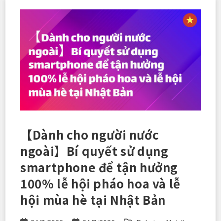
Mobile】
Đăng
Ký
Ưu
Đãi
Cực
Hời
Và
Tranh
Thủ
“ôn
Trước”
“VIVANT”
Ngay
Bây
Giờ!
【Dành cho người nước
ngoài】Bí quyết sử dụng
smartphone để tận hưởng
100% lễ hội pháo hoa và lễ
hội mùa hè tại Nhật Bản