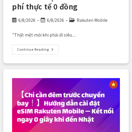
phí thực tế 0 đồng
Post
Post
Post
6/8/2026
6/8/2026
Rakuten Mobile
published:
last
category:
modified:
"Thật mệt mỏi khi phải đi siêu…
Tiết
Continue Reading
Kiệm
Thông
Minh
Chi
Phí
Thực
Phẩm
Và
Đồ
Dùng
Hàng
Ngày!
Cách
Tận
Dụng
Tối
Đa
“Gói
Hỗ
Trợ