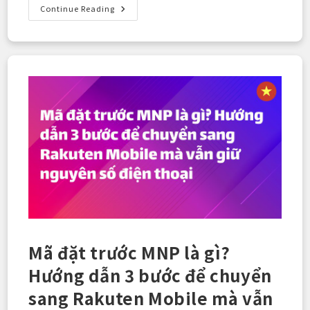
【Chỉ
Continue Reading
5
Phút】
Không
Cần
Đến
Cửa
Hàng!
Hướng
Dẫn
Cài
Đặt
Kích
Hoạt
“eSIM”
Rakuten
Mobile
Chỉ
Với
Chiếc
Điện
Thoại
Của
Bạn
Mã đặt trước MNP là gì?
Hướng dẫn 3 bước để chuyển
sang Rakuten Mobile mà vẫn