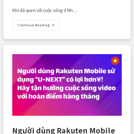
published:
last
category:
modified:
Khi đã quen với cuộc sống ở Nh…
【Hướng
Continue Reading
Dẫn
Du
Lịch
Hè】
Du
Lịch
“gần
Như
Miễn
Phí”
Với
Rakuten
Mobile
×
Rakuten
Travel！
Bí
Quyết
Tối
Đa
Hóa
Điểm
Thưởng
Cho
Người dùng Rakuten Mobile
Người