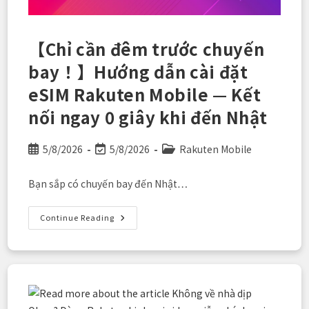
Mua
Sắm”
Với
Chi
【Chỉ cần đêm trước chuyến
Phí
Thực
bay！】Hướng dẫn cài đặt
Tế
0
Đồng
eSIM Rakuten Mobile — Kết
nối ngay 0 giây khi đến Nhật
Post
Post
Post
5/8/2026
5/8/2026
Rakuten Mobile
published:
last
category:
modified:
Bạn sắp có chuyến bay đến Nhật…
【Chỉ
Continue Reading
Cần
Đêm
Trước
Chuyến
Bay！】
Hướng
Dẫn
Cài
Đặt