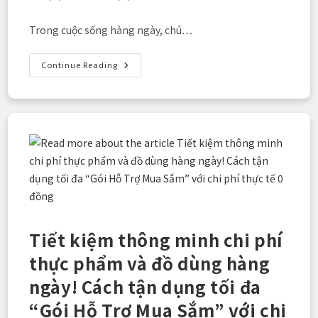
published:
last
category:
modified:
Trong cuộc sống hàng ngày, chú…
“Dịch
Continue Reading
Vụ
Vệ
Tinh
Tối
Thượng”
Của
Rakuten
Mobile
Là
Gì？
Kỷ
Nguyên
Mới
—
Tín
Hiệu
Tiết kiệm thông minh chi phí
Từ
Vũ
Trụ
thực phẩm và đồ dùng hàng
Đến
Thẳng
ngày! Cách tận dụng tối đa
Điện
Thoại
Bạn
“Gói Hỗ Trợ Mua Sắm” với chi