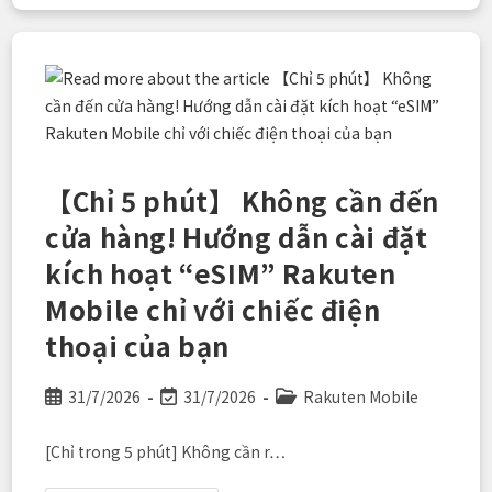
Phải
Chọn
Rakuten
Mobile
Mới
Không
Thiệt!
Người
Dùng
Rakuten
Mobile
Được
Hoàn
【Chỉ 5 phút】 Không cần đến
6.000
Điểm
cửa hàng! Hướng dẫn cài đặt
Tại
Rakuten
kích hoạt “eSIM” Rakuten
GORA!
Mobile chỉ với chiếc điện
thoại của bạn
Post
Post
Post
31/7/2026
31/7/2026
Rakuten Mobile
published:
last
category:
modified:
[Chỉ trong 5 phút] Không cần r…