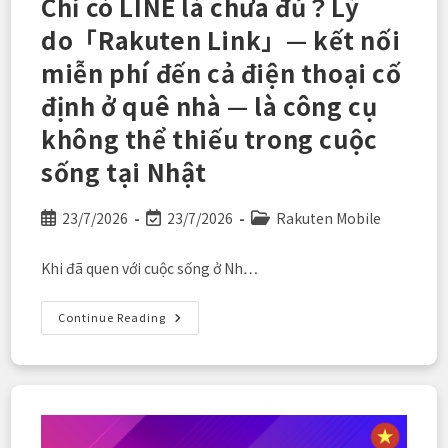
Chỉ có LINE là chưa đủ？Lý
Bản
do「Rakuten Link」— kết nối
miễn phí đến cả điện thoại cố
định ở quê nhà — là công cụ
không thể thiếu trong cuộc
sống tại Nhật
Post
Post
Post
23/7/2026
23/7/2026
Rakuten Mobile
published:
last
category:
modified:
Khi đã quen với cuộc sống ở Nh…
Chỉ
Continue Reading
Có
LINE
Là
Chưa
Đủ？
Lý
Do「Rakuten
Link」
—