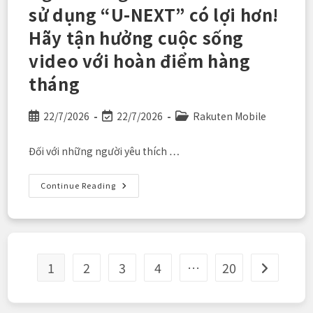
Nước
sử dụng “U-NEXT” có lợi hơn!
Ngoài
Sống
Tại
Hãy tận hưởng cuộc sống
Nhật
video với hoàn điểm hàng
tháng
Post
Post
Post
22/7/2026
22/7/2026
Rakuten Mobile
published:
last
category:
modified:
Đối với những người yêu thích …
Người
Continue Reading
Dùng
Rakuten
Mobile
Sử
Dụng
“U-
NEXT”
Có
1
2
3
4
…
20
Go to the 
Lợi
Hơn!
Hãy
Tận