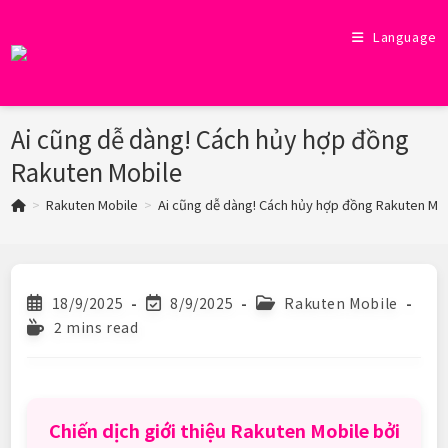
Skip
to
Language
content
Ai cũng dễ dàng! Cách hủy hợp đồng
Rakuten Mobile
>
Rakuten Mobile
>
Ai cũng dễ dàng! Cách hủy hợp đồng Rakuten Mo
Post
Post
Post
18/9/2025
8/9/2025
Rakuten Mobile
published:
last
category:
Reading
2 mins read
modified:
time:
Chiến dịch giới thiệu Rakuten Mobile bởi