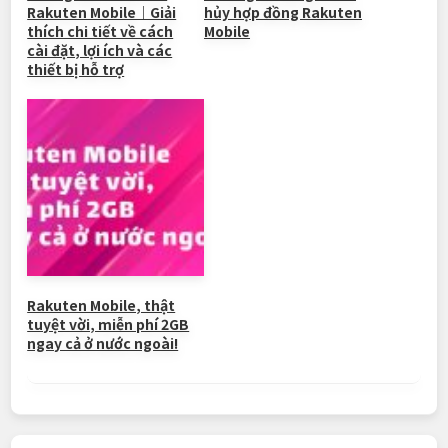
Rakuten Mobile｜Giải
hủy hợp đồng Rakuten
thích chi tiết về cách
Mobile
cài đặt, lợi ích và các
thiết bị hỗ trợ
Rakuten Mobile, thật
tuyệt vời, miễn phí 2GB
ngay cả ở nước ngoài!