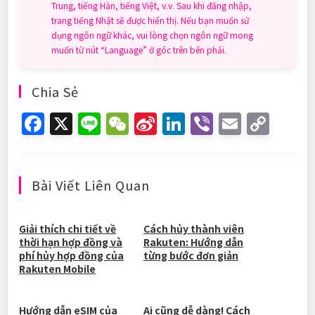
Trung, tiếng Hàn, tiếng Việt, v.v. Sau khi đăng nhập,
trang tiếng Nhật sẽ được hiển thị. Nếu bạn muốn sử
dụng ngôn ngữ khác, vui lòng chọn ngôn ngữ mong
muốn từ nút “Language” ở góc trên bên phải.
Chia Sẻ
F
X
Li
W
Si
Li
Vi
E
C
a
n
e
n
n
b
m
o
c
e
C
a
k
er
ai
p
e
h
W
e
l
y
Bài Viết Liên Quan
b
at
ei
dI
Li
o
b
n
n
Giải thích chi tiết về
Cách hủy thành viên
thời hạn hợp đồng và
Rakuten: Hướng dẫn
o
o
k
phí hủy hợp đồng của
từng bước đơn giản
Rakuten Mobile
k
Hướng dẫn eSIM của
Ai cũng dễ dàng! Cách