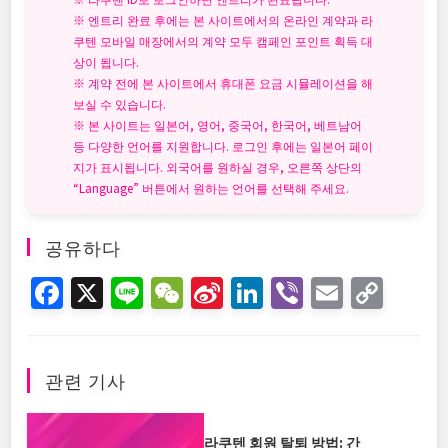
※ 엔트리 완료 후에는 본 사이트에서의 온라인 계약과 라
쿠텐 모바일 매장에서의 계약 모두 캠페인 포인트 획득 대
상이 됩니다.
※ 계약 전에 본 사이트에서 휴대폰 요금 시뮬레이션을 해
보실 수 있습니다.
※ 본 사이트는 일본어, 영어, 중국어, 한국어, 베트남어
등 다양한 언어를 지원합니다. 로그인 후에는 일본어 페이
지가 표시됩니다. 외국어를 원하실 경우, 오른쪽 상단의
“Language” 버튼에서 원하는 언어를 선택해 주세요.
공유하다
F
X
Li
W
Si
Li
Vi
E
C
a
n
e
n
n
b
m
o
c
e
C
a
k
er
ai
p
e
h
W
e
l
y
관련 기사
b
at
ei
dI
Li
라쿠텐 회원 탈퇴 방법: 간