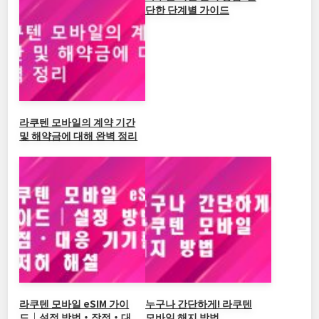
o
b
n
n
단한 단계별 가이드
o
o
k
k
라쿠텐 모바일의 계약 기간
및 해약금에 대해 완벽 정리
라쿠텐 모바일 eSIM 가이
누구나 간단하게! 라쿠텐
드｜설정 방법・장점・대
모바일 해지 방법