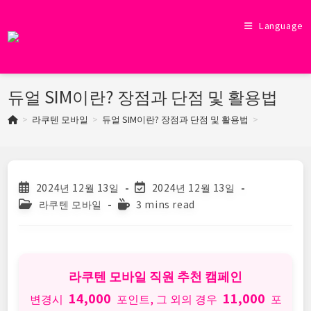
Skip
to
Language
content
듀얼 SIM이란? 장점과 단점 및 활용법
>
라쿠텐 모바일
>
듀얼 SIM이란? 장점과 단점 및 활용법
>
Post
Post
2024년 12월 13일
2024년 12월 13일
published:
last
Post
Reading
라쿠텐 모바일
3 mins read
modified:
category:
time:
라쿠텐 모바일 직원 추천 캠페인
14,000
11,000
변경시
포인트, 그 외의 경우
포