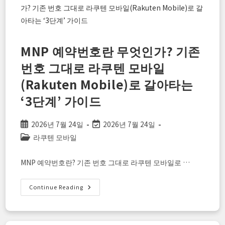
필
트
요!
환
스
원!
마
트
폰
만
MNP 예약번호란 무엇인가? 기존
으
로
번호 그대로 라쿠텐 모바일
라
쿠
(Rakuten Mobile)로 갈아타는
텐
모
바
‘3단계’ 가이드
일
“eSIM”을
개
통
Post
Post
2026년 7월 24일
2026년 7월 24일
하
published:
last
Post
라쿠텐 모바일
는
설
modified:
category:
정
방
MNP 예약번호란? 기존 번호 그대로 라쿠텐 모바일로 …
법
MNP
Continue Reading
예
약
번
호
란