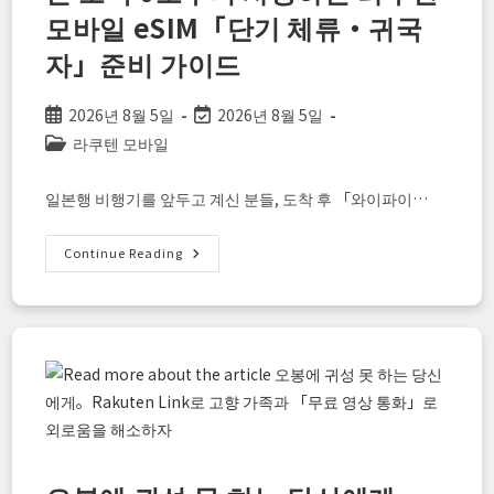
지
모바일 eSIM「단기 체류・귀국
원
플
랜”을
자」준비 가이드
실
질
0
엔
Post
Post
2026년 8월 5일
2026년 8월 5일
으
published:
last
Post
라쿠텐 모바일
로
완
modified:
category:
전
활
일본행 비행기를 앞두고 계신 분들, 도착 후 「와이파이…
용
하
는
방
【비
Continue Reading
법
행
전
날
밤
만
하
면
OK！】
일
본
도
착
0
초
부