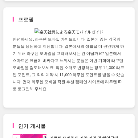
이
득!
매
월
프로필
포
인
트
환
원
안녕하세요, 라쿠텐 모바일 가이드입니다. 일본에 있는 각국의
으
로
분들을 응원하고 지원합니다. 일본에서의 생활을 더 편안하게 하
동
영
기 위해 라쿠텐 모바일을 고려해보시는 건 어떨까요? 일본에서
상
스마트폰 요금이 비싸다고 느끼시는 분들은 이번 기회에 라쿠텐
라
이
모바일을 검토해보세요! 직원 소개로 변경하는 경우 14,000 라쿠
프
텐 포인트, 그 외의 계약 시 11,000 라쿠텐 포인트를 받을 수 있습
를
즐
니다. 먼저 라쿠텐 모바일 직원 추천 캠페인 사이트에 라쿠텐 ID
기
자
로 로그인해 주세요.
인기 게시물
라쿠텐 모바일의 계약 기간 및 해약금에