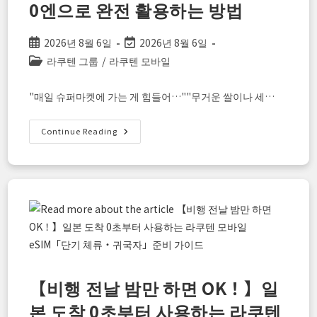
0엔으로 완전 활용하는 방법
가
닿
는
새
Post
Post
2026년 8월 6일
2026년 8월 6일
로
운
published:
last
Post
라쿠텐 그룹
/
라쿠텐 모바일
스
modified:
마
category:
트
폰
"매일 슈퍼마켓에 가는 게 힘들어…""무거운 쌀이나 세…
시
대
로
매
Continue Reading
월
식
비
·
생
활
용
품
비
를
현
명
하
게
절
【비행 전날 밤만 하면 OK！】일
약!
“쇼
본 도착 0초부터 사용하는 라쿠텐
핑