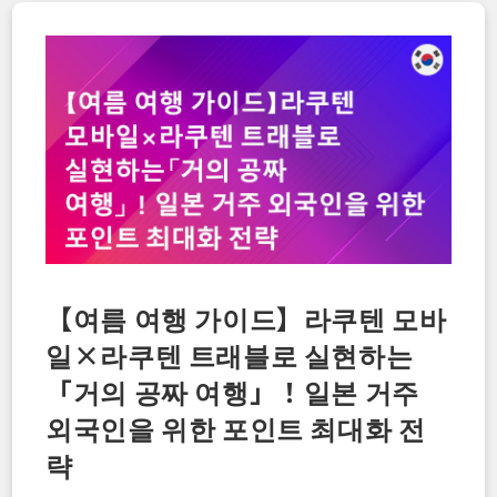
는
부
족
하
다？
고
국
유
선
전
화
에
도
무
료
로
연
결
되
는
【여름 여행 가이드】라쿠텐 모바
「Rakuten
Link」
일×라쿠텐 트래블로 실현하는
가
일
본
「거의 공짜 여행」！일본 거주
생
활
외국인을 위한 포인트 최대화 전
에
필
략
수
인
이