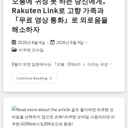
오봉에 귀성 못 하는 당신에게。
터
사
Rakuten Link로 고향 가족과
용
하
「무료 영상 통화」로 외로움을
는
라
쿠
해소하자
텐
모
바
일
Post
Post
2026년 8월 4일
2026년 8월 4일
ESIM「단
published:
last
Post
라쿠텐 모바일
기
체
modified:
category:
류・
귀
8월이 되면 일본에서는 「오봉（Obon）」이라는 귀성 …
국
자」
준
비
오
Continue Reading
가
봉
이
에
드
귀
성
못
하
는
당
신
에
게。
Rakuten