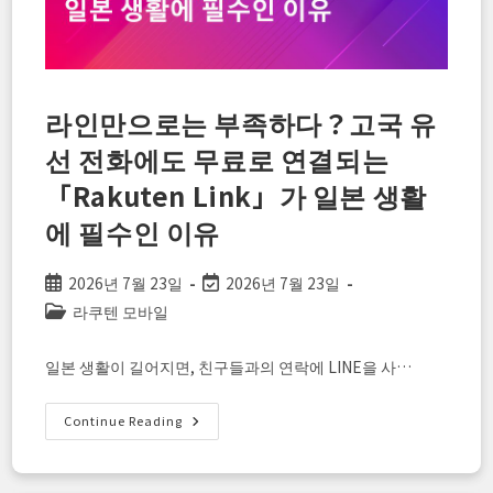
를
100%
즐
기
기
위
한
라인만으로는 부족하다？고국 유
스
마
선 전화에도 무료로 연결되는
트
폰
활
「Rakuten Link」가 일본 생활
용
술
에 필수인 이유
Post
Post
2026년 7월 23일
2026년 7월 23일
published:
last
Post
라쿠텐 모바일
modified:
category:
일본 생활이 길어지면, 친구들과의 연락에 LINE을 사…
라
Continue Reading
인
만
으
로