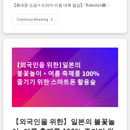
【휴대폰 요금×드라마 비용 대폭 절감】‘Rakuten最…
【U-
Continue Reading
NEXT×
라
쿠
텐
모
바
일
완
전
해
설】
알
뜰
하
게
가
입
하
고
‘VIVANT’를
지
금
미
리
【외국인을 위한】일본의 불꽃놀
예
습
하