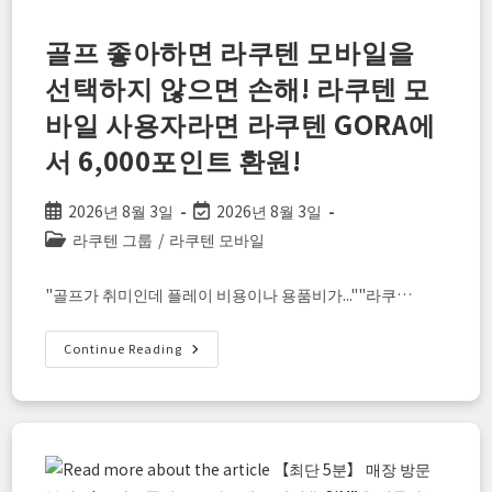
Link
로
고
골프 좋아하면 라쿠텐 모바일을
향
가
선택하지 않으면 손해! 라쿠텐 모
족
과
바일 사용자라면 라쿠텐 GORA에
「무
료
영
서 6,000포인트 환원!
상
통
화」
로
Post
Post
2026년 8월 3일
2026년 8월 3일
외
published:
last
Post
라쿠텐 그룹
/
라쿠텐 모바일
로
움
modified:
category:
을
해
"골프가 취미인데 플레이 비용이나 용품비가...""라쿠…
소
하
자
골
Continue Reading
프
좋
아
하
면
라
쿠
텐
모