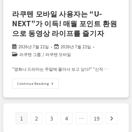
현
하
는
라쿠텐 모바일 사용자는 “U-
「거
의
NEXT”가 이득! 매월 포인트 환원
공
짜
여
으로 동영상 라이프를 즐기자
행」！
일
본
거
Post
Post
2026년 7월 22일
2026년 7월 22일
주
published:
last
Post
라쿠텐 그룹
/
라쿠텐 모바일
외
국
modified:
category:
인
을
"영화나 드라마는 주말에 몰아서 보고 싶다!" "신작 …
위
한
포
인
라
Continue Reading
트
쿠
최
텐
대
모
화
바
전
일
략
사
용
자
1
2
3
4
…
19
Go to the 
는
“U-
NEXT”가