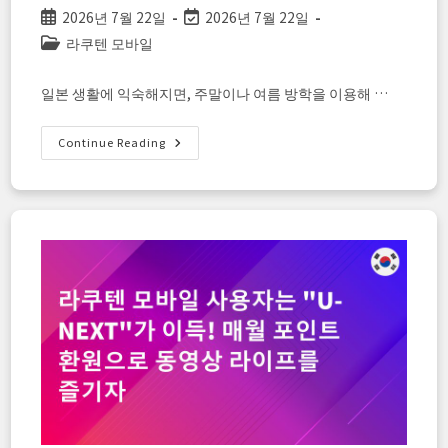
유
Post
Post
2026년 7월 22일
2026년 7월 22일
published:
last
Post
라쿠텐 모바일
modified:
category:
일본 생활에 익숙해지면, 주말이나 여름 방학을 이용해 …
【여
Continue Reading
름
여
행
가
이
드】
라
쿠
텐
모
바
일
×
라
쿠
텐
트
래
블
로
실