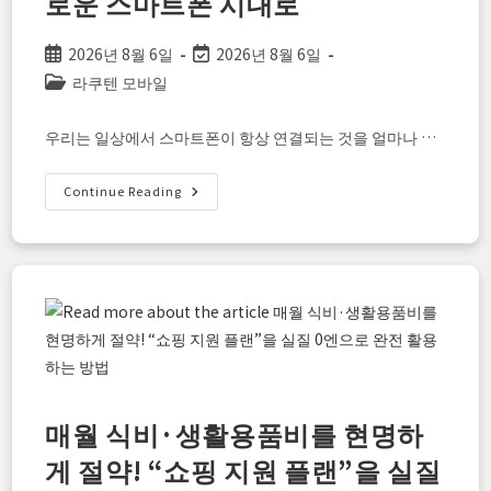
로운 스마트폰 시대로
Post
Post
2026년 8월 6일
2026년 8월 6일
published:
last
Post
라쿠텐 모바일
modified:
category:
우리는 일상에서 스마트폰이 항상 연결되는 것을 얼마나 …
라
Continue Reading
쿠
텐
모
바
일
의
‘최
강
위
성
서
비
스’란？
우
주
매월 식비·생활용품비를 현명하
에
서
게 절약! “쇼핑 지원 플랜”을 실질
전
파