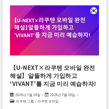
무
엇
인
가?
기
존
번
호
그
대
로
라
쿠
텐
모
바
일
(Rakuten
Mobile)
【U-NEXT×라쿠텐 모바일 완전
로
갈
해설】알뜰하게 가입하고
아
타
는
‘VIVANT’를 지금 미리 예습하자!
‘3
단
계’
가
Post
Post
2026년 7월 24일
2026년 7월 24일
이
published:
last
Post
라쿠텐 그룹
/
라쿠텐 모바일
드
modified:
category: