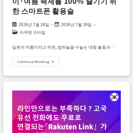
이·여름 축제를 100% 즐기기 위
자!
한 스마트폰 활용술
Post
Post
2026년 7월 24일
2026년 7월 24일
published:
last
Post
라쿠텐 모바일
modified:
category:
일본의 여름이라고 하면, 밤하늘을 수놓는 대형 불꽃과 …
【외
Continue Reading
국
인
을
위
한】
일
본
의
불
꽃
놀
이
·
여
름
축
제