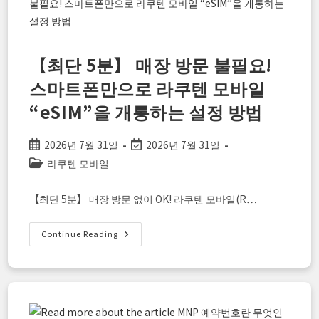
바
일
을
선
택
하
【최단 5분】 매장 방문 불필요!
지
않
스마트폰만으로 라쿠텐 모바일
으
면
“eSIM”을 개통하는 설정 방법
손
해!
라
쿠
Post
Post
2026년 7월 31일
2026년 7월 31일
텐
모
published:
last
Post
라쿠텐 모바일
바
modified:
일
category:
사
용
【최단 5분】 매장 방문 없이 OK! 라쿠텐 모바일(R…
자
라
면
【최
Continue Reading
라
단
쿠
5
텐
분】
GORA
매
에
장
서
방
6,000
문
포
불
인