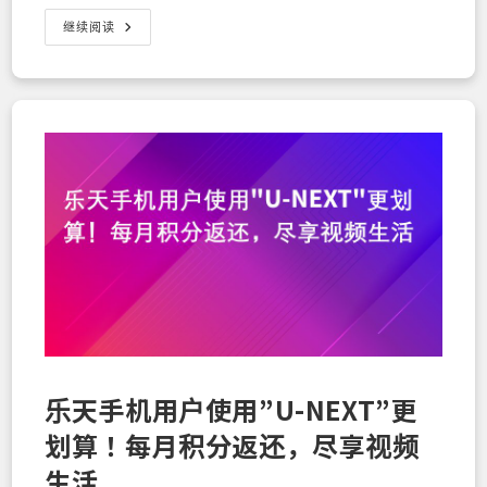
【夏
继续阅读
季
旅
行
指
南】
用
乐
天
移
动
×
乐
天
旅
游
实
现
「几
乎
免
费
的
旅
行」！
乐天手机用户使用”U-NEXT”更
面
向
划算！每月积分返还，尽享视频
在
日
外
生活
国