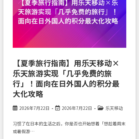
国
固
定
电
话
的
「Rakuten
Link」
成
为
日
本
生
活
【夏季旅行指南】用乐天移动×
必
备
乐天旅游实现「几乎免费的旅
工
具
的
行」！面向在日外国人的积分最
理
由
大化攻略
Post
Post
Post
2026年7月22日
2026年7月22日
乐天移动
published:
last
category:
modified:
习惯了在日本的生活之后，你是否也开始想着「想趁着周末
或暑假游…