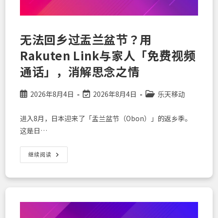
秒
即
可
使
用
无法回乡过盂兰盆节？用
的
「短
Rakuten Link与家人「免费视频
期
居
留・
通话」，消解思念之情
回
国
者」
设
Post
Post
Post
2026年8月4日
2026年8月4日
乐天移动
置
published:
last
category:
指
南
modified:
进入8月，日本迎来了「盂兰盆节（Obon）」的返乡季。
这是日…
无
继续阅读
法
回
乡
过
盂
兰
盆
节？
用