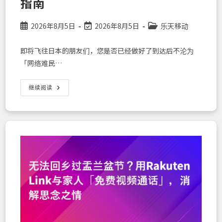
指南
助
力
方
案”
Post
Post
Post
2026年8月5日
2026年8月5日
乐天移动
的
published:
last
category:
方
法
modified:
即将飞往日本的朋友们，您是否已经做好了到达后不沦为
「网络难民…
【只
继续阅读
需
飞
行
前
夜
准
备
就
搞
定！】
乐
天
移
动
ESIM
——
落
地
0