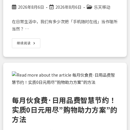
Post
Post
Post
2026年8月6日
2026年8月6日
乐天移动
published:
last
category:
modified:
在日常生活中，我们有多少次把「手机随时在线」当作理所
当然？ …
乐
继续阅读
天
移
动
「最
强
卫
星
服
务」
是
什
么？
从
每月伙食费·日用品费智慧节约！
宇
宙
实质0日元用尽”购物助力方案”的
直
接
传
方法
来
信
号