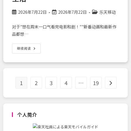
人
的
积
Post
Post
Post
2026年7月22日
2026年7月22日
乐天移动
分
published:
last
category:
最
大
modified:
对于"想在周末一口气看完电影和剧！""新番动画和最新作
化
攻
品都想…
略
乐
继续阅读
天
手
机
用
户
使
用”
U-
1
2
3
4
…
19
Go to the 
NEXT”
更
划
算！
每
月
积
个人简介
分
返
还，
尽
享