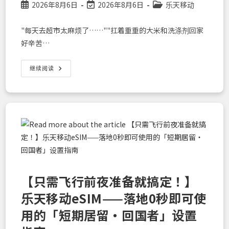
Post
Post
Post
2026年8月6日
——
2026年8月6日
乐天移动
智
published:
last
category:
能
modified:
手
"每天去超市太麻烦了……""扛着重重的大米和洗涤剂回家
机
新
好辛苦…
时
代
来
每
继续阅读
临
月
伙
食
费
·
日
用
品
费
智
慧
节
约！
实
质
【只需飞行前夜准备就搞定！】
0
日
乐天移动eSIM——落地0秒即可使
元
用
用的「短期居留・回国者」设置
尽”
购
物