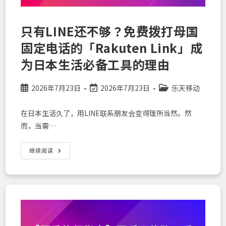
智
能
手
机
只有LINE还不够？免费拨打母国
活
用
固定电话的「Rakuten Link」成
技
巧
为日本生活必备工具的理由
Post
Post
Post
2026年7月23日
2026年7月23日
乐天移动
published:
last
category:
modified:
在日本生活久了，用LINE联系朋友会变得理所当然。然
而，当需…
只
继续阅读
有
LINE
还
不
够？
免
费
拨
打
母