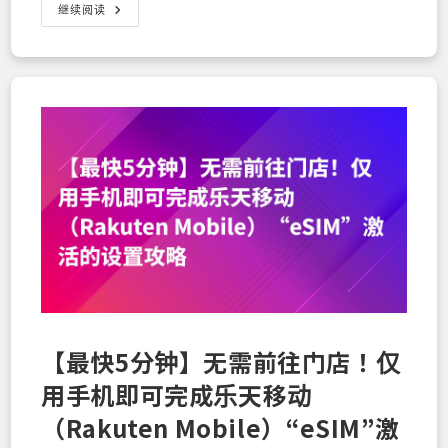
热
继续阅读
爱
高
尔
夫
就
必
须
选
乐
天
手
机！
乐
天
手
机
用
户
在
乐
天
GORA
可
获
【最快5分钟】无需前往门店！仅
6000
积
用手机即可完成乐天移动
分
返
还！
（Rakuten Mobile）“eSIM”激