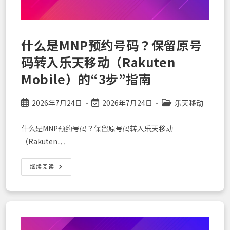
乐
天
移
动
（Rakuten
Mobile）
什么是MNP预约号码？保留原号
“eSIM”
激
码转入乐天移动（Rakuten
活
的
设
Mobile）的“3步”指南
置
攻
略
Post
Post
Post
2026年7月24日
2026年7月24日
乐天移动
published:
last
category:
modified:
什么是MNP预约号码？保留原号码转入乐天移动
（Rakuten…
什
继续阅读
么
是
MNP
预
约
号
码？
保