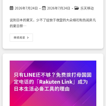
Post
Post
Post
2026年7月24日
2026年7月24日
乐天移动
published:
last
category:
modified:
说到日本的夏天，少不了绽放于夜空的大朵烟花和热闹非凡
的夏日祭…
【面
继续阅读
向
外
国
人】
充
分
享
受
日
本
花
火
大
会
和
夏
日
祭
典
的