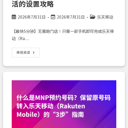
活的设置攻略
Post
Post
Post
2026年7月31日
2026年7月31日
乐天移动
published:
last
category:
modified:
【最快5分钟】无需跑门店！只需一部手机即可完成乐天移
动（Ra…
【最
继续阅读
快
5
分
钟】
无
需
前
往
门
店！
仅
用
手
机
即
可
完
成