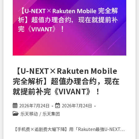
留
原
号
码
转
入
乐
天
移
动
（Rakuten
Mobile）
的
“3
步”
指
【U-NEXT×Rakuten Mobile
南
完全解析】超值办理合约，现在
就提前补完《VIVANT》！
Post
Post
2026年7月24日
2026年7月24日
published:
last
Post
乐天移动
/
乐天集团
modified:
category:
【手机费×追剧费大幅下降】用「Rakuten最強U-NEXT…