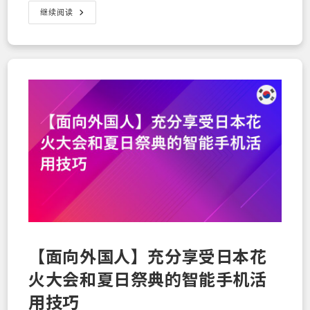
【U-
继续阅读
NEXT×Rakuten
Mobile
完
全
解
析】
超
值
办
理
合
约，
现
在
就
提
前
补
完
《VIVANT》！
【面向外国人】充分享受日本花
火大会和夏日祭典的智能手机活
用技巧