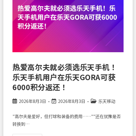
Rakuten
Link
与
家
人
「免
费
视
频
通
话」，
消
解
思
念
热爱高尔夫就必须选乐天手机！
之
情
乐天手机用户在乐天GORA可获
6000积分返还！
Post
Post
Post
2026年8月3日
2026年8月3日
乐天移动
published:
last
category:
modified:
"高尔夫是爱好，但打球和装备的费用……""还在犹豫是否
转换到…