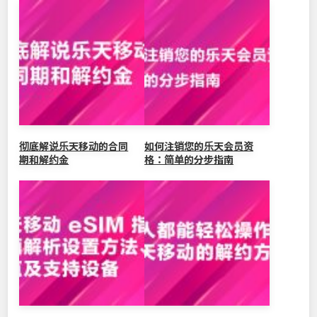
b
at
ei
dI
Li
o
b
n
n
o
o
k
k
彻底解说乐天移动的合同
如何注销您的乐天会员资
期和解约金
格：简单的分步指南