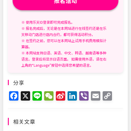
报名活动
※ 使用乐天ID登录即可完成报名。
※ 报名完成后，无论是在本网站进行在线签约还是在乐
天移动门店进行店内合约，都可获得活动积分。
※ 在签约之前，您可以在本网站上试用手机费用模拟计
算器。
※ 本网站支持日语、英语、中文、韩语、越南语等多种
语言。登录后将显示日语页面。 如需使用外语，请在右
上角的“Language”按钮中选择您希望的语言。
分享
F
X
Li
W
Si
Li
Vi
E
C
a
n
e
n
n
b
m
o
c
e
C
a
k
er
ai
p
e
h
W
e
l
y
相关文章