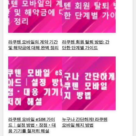
o
o
k
k
라쿠텐 모바일의 계약 기간
라쿠텐 회원 탈퇴 방법: 간
및 해약금에 대해 완벽 정리
단한 단계별 가이드
라쿠텐 모바일 eSIM 가이
누구나 간단하게! 라쿠텐
드｜설정 방법・장점・대
모바일 해지 방법
응 기기를 철저히 해설