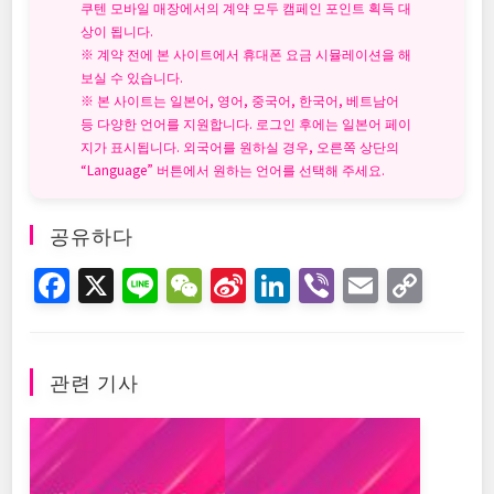
쿠텐 모바일 매장에서의 계약 모두 캠페인 포인트 획득 대
상이 됩니다.
※ 계약 전에 본 사이트에서 휴대폰 요금 시뮬레이션을 해
보실 수 있습니다.
※ 본 사이트는 일본어, 영어, 중국어, 한국어, 베트남어
등 다양한 언어를 지원합니다. 로그인 후에는 일본어 페이
지가 표시됩니다. 외국어를 원하실 경우, 오른쪽 상단의
“Language” 버튼에서 원하는 언어를 선택해 주세요.
공유하다
F
X
Li
W
Si
Li
Vi
E
C
a
n
e
n
n
b
m
o
c
e
C
a
k
er
ai
p
e
h
W
e
l
y
관련 기사
b
at
ei
dI
Li
o
b
n
n