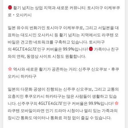
활기 넘치는 상업 지역과 새로운 커뮤니티: 토시마구 이케부쿠
로・오사카시
일본 유수의 번화가인 토시마구 이케부쿠로, 그리고 서일본을 대
표하는 대도시인 오사카시 등 활기 넘치는 지역에서도 라쿠텐 모
바일은 견고한 네트워크를 구축하고 있습니다. 토시마구
의 4GLTE4
G
L
TE
인구 커버율은 99.9%입니다!
가족이나 친구
와의 연락, 동영상 사이트 시청도 원활합니다.
역사와 새로운 활기가 공존하는 거리: 신주쿠 신오쿠보・후쿠
오카시 하카타구
일본의 다문화 공생이 진행되는 신주쿠 신오쿠보, 그리고 교통의
요충지인 후쿠오카시 하카타구는 많은 사람들이 생활하고 있습
니다. 신주쿠구의 4GLTE4
G
L
TE
인구 커버율은 99.9%입니다!
라쿠텐 모바일이라면 인기 드라마 시청이나 멀리 있는 가족과의
장시간 통화도 데이터나 통화료 걱정 없이 즐길 수 있습니다.