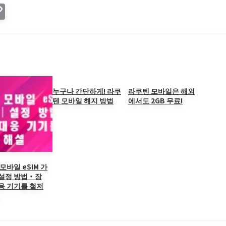
C
o
p
y
Li
n
누구나 간단하게! 라쿠
라쿠텐 모바일은 해외
텐 모바일 해지 방법
에서도 2GB 무료!
k
모바일 eSIM 가
설정 방법・장
응 기기를 철저