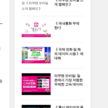
개 캠페인 》
《 국내통화 무제
한! 》
지
《 국제 전화 및 해
외 데이터 사용 》에
대해
라쿠텐 모바일: 일
본에서 가장 저렴한
출
무제한 고속 데이터
《 통신 에리어와 품