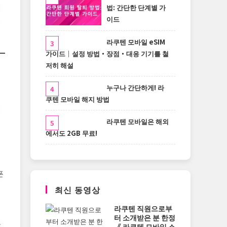
법: 간단한 단계별 가
이드
라쿠텐 모바일 eSIM
가이드｜설정 방법・장점・대응 기기를 철
저히 해설
누구나 간단하게! 라
쿠텐 모바일 해지 방법
라쿠텐 모바일은 해외
에서도 2GB 무료!
폰
최신 동영상
라쿠텐 직원으로부
터 소개받은 분 한정
로
《 라쿠텐 모바일 소