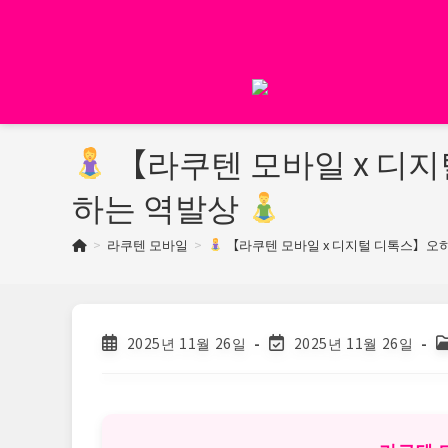
Skip
to
content
【라쿠텐 모바일 x 디
하는 역발상
>
라쿠텐 모바일
>
【라쿠텐 모바일 x 디지털 디톡스】오
Post
Post
P
2025년 11월 26일
2025년 11월 26일
published:
last
c
modified: