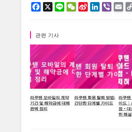
F
X
Li
W
Si
Li
Vi
E
a
n
e
n
n
b
m
c
e
C
a
k
er
ai
e
h
W
e
l
관련 기사
b
at
ei
dI
o
b
n
o
o
k
라쿠텐 모바일의 계약
라쿠텐 회원 탈퇴 방법:
라쿠텐 
기간 및 해약금에 대해
간단한 단계별 가이드
이드｜
완벽 정리
점・대
히 해설