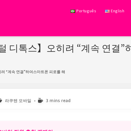
Português
English
지털 디톡스】오히려 “계속 연결
히려 “계속 연결”하여스마트폰 피로를 해소하는 역발상
>
ost
Reading
라쿠텐 모바일
3 mins read
ategory:
time: