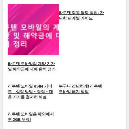
b
at
ei
dI
Li
o
b
n
n
라쿠텐 회원 탈퇴 방법: 간
단한 단계별 가이드
o
o
k
k
라쿠텐 모바일의 계약 기간
및 해약금에 대해 완벽 정리
라쿠텐 모바일 eSIM 가이
누구나 간단하게! 라쿠텐
드｜설정 방법・장점・대
모바일 해지 방법
응 기기를 철저히 해설
라쿠텐 모바일은 해외에서
도 2GB 무료!