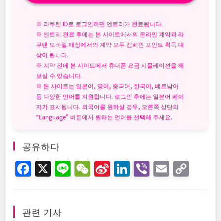
※ 라쿠텐 ID로 로그인하면 엔트리가 완료됩니다.
※ 엔트리 완료 후에는 본 사이트에서의 온라인 계약과 라
쿠텐 모바일 매장에서의 계약 모두 캠페인 포인트 획득 대
상이 됩니다.
※ 계약 전에 본 사이트에서 휴대폰 요금 시뮬레이션을 해
보실 수 있습니다.
※ 본 사이트는 일본어, 영어, 중국어, 한국어, 베트남어
등 다양한 언어를 지원합니다. 로그인 후에는 일본어 페이
지가 표시됩니다. 외국어를 원하실 경우, 오른쪽 상단의
“Language” 버튼에서 원하는 언어를 선택해 주세요.
공유하다
F
X
Li
W
Si
Li
Vi
E
C
a
n
e
n
n
b
m
o
c
e
C
a
k
er
ai
p
e
h
W
e
l
y
관련 기사