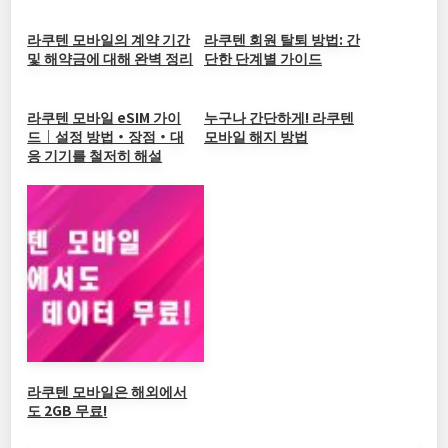
b
at
ei
dI
Li
o
b
n
n
라쿠텐 모바일의 계약 기간
라쿠텐 회원 탈퇴 방법: 간
및 해약금에 대해 완벽 정리
단한 단계별 가이드
o
o
k
k
라쿠텐 모바일 eSIM 가이
누구나 간단하게! 라쿠텐
드｜설정 방법・장점・대
모바일 해지 방법
응 기기를 철저히 해설
라쿠텐 모바일은 해외에서
도 2GB 무료!