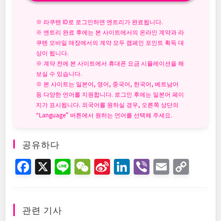
※ 라쿠텐 ID로 로그인하면 엔트리가 완료됩니다.
※ 엔트리 완료 후에는 본 사이트에서의 온라인 계약과 라
쿠텐 모바일 매장에서의 계약 모두 캠페인 포인트 획득 대
상이 됩니다.
※ 계약 전에 본 사이트에서 휴대폰 요금 시뮬레이션을 해
보실 수 있습니다.
※ 본 사이트는 일본어, 영어, 중국어, 한국어, 베트남어
등 다양한 언어를 지원합니다. 로그인 후에는 일본어 페이
지가 표시됩니다. 외국어를 원하실 경우, 오른쪽 상단의
“Language” 버튼에서 원하는 언어를 선택해 주세요.
공유하다
F
X
Li
W
Si
Li
Vi
E
C
a
n
e
n
n
b
m
o
c
e
C
a
k
er
ai
p
e
h
W
e
l
y
관련 기사