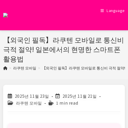
Skip
to
Language
content
【외국인 필독】라쿠텐 모바일로 통신비
극적 절약! 일본에서의 현명한 스마트폰
활용법
>
라쿠텐 모바일
>
【외국인 필독】라쿠텐 모바일로 통신비 극적 절약!
Post
Post
2025년 11월 23일
2025년 11월 21일
published:
last
Post
Reading
라쿠텐 모바일
1 min read
modified:
category:
time: