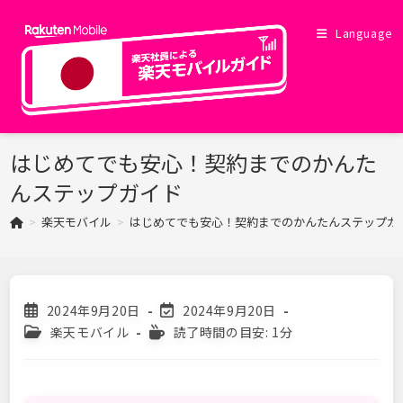
コ
ン
Language
テ
ン
ツ
へ
ス
はじめてでも安心！契約までのかんた
キ
んステップガイド
ッ
プ
>
楽天モバイル
>
はじめてでも安心！契約までのかんたんステップガ
投
投
2024年9月20日
2024年9月20日
稿
稿
投
読
楽天モバイル
読了時間の目安: 1分
公
の
稿
む
開
最
カ
の
日:
終
テ
に
変
ゴ
か