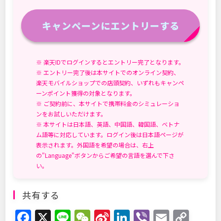
キャンペーンにエントリーする
※ 楽天IDでログインするとエントリー完了となります。
※ エントリー完了後は本サイトでのオンライン契約、
楽天モバイルショップでの店頭契約、いずれもキャンペ
ーンポイント獲得の対象となります。
※ ご契約前に、本サイトで携帯料金のシミュレーショ
ンをお試しいただけます。
※ 本サイトは日本語、英語、中国語、韓国語、ベトナ
ム語等に対応しています。ログイン後は日本語ページが
表示されます。外国語を希望の場合は、右上
の"Language"ボタンからご希望の言語を選んで下さ
い。
共有する
F
X
Li
W
Si
Li
Vi
E
C