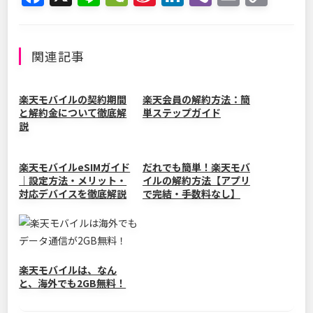
a
n
e
n
n
b
m
o
c
e
C
a
k
er
ai
p
e
h
W
e
l
y
関連記事
b
at
ei
dI
Li
o
b
n
n
楽天モバイルの契約期間
楽天会員の解約方法：簡
と解約金について徹底解
単ステップガイド
o
o
k
説
k
楽天モバイルeSIMガイド
だれでも簡単！楽天モバ
｜設定方法・メリット・
イルの解約方法【アプリ
対応デバイスを徹底解説
で完結・手数料なし】
楽天モバイルは、なん
と、海外でも2GB無料！