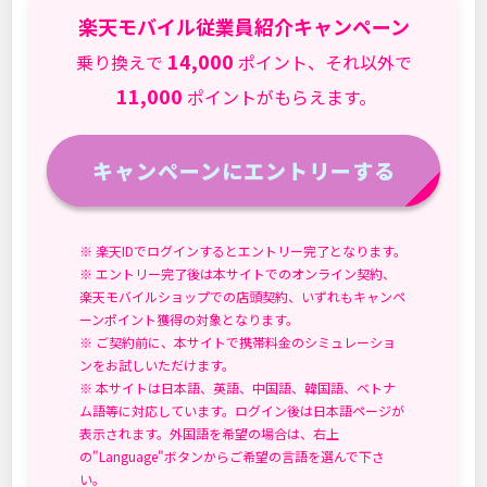
更
リ
か
楽天モバイル従業員紹介キャンペーン
日:
ー:
る
14,000
時
乗り換えで
ポイント、それ以外で
間:
11,000
ポイントがもらえます。
キャンペーンにエントリーする
※ 楽天IDでログインするとエントリー完了となります。
※ エントリー完了後は本サイトでのオンライン契約、
楽天モバイルショップでの店頭契約、いずれもキャンペ
ーンポイント獲得の対象となります。
※ ご契約前に、本サイトで携帯料金のシミュレーショ
ンをお試しいただけます。
※ 本サイトは日本語、英語、中国語、韓国語、ベトナ
ム語等に対応しています。ログイン後は日本語ページが
表示されます。外国語を希望の場合は、右上
の"Language"ボタンからご希望の言語を選んで下さ
い。