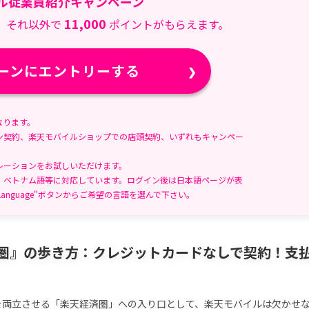
ル従業員紹介キャンペーン
る
時
11,000
、それ以外で
ポイントがもらえます。
間:
ーンにエントリーする
なります。
ン契約、楽天モバイルショップでの店頭契約、いずれもキャンペー
レーションをお試しいただけます。
、ベトナム語等に対応しています。ログイン後は日本語ページが表
anguage"ボタンからご希望の言語を選んで下さい。
圏』の歩き方：クレジットカードなしで契約！支
を両立させる「楽天経済圏」への入り口として、楽天モバイルは欠かせ