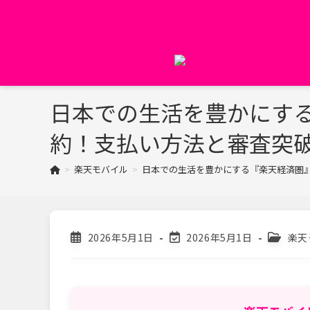
コ
ン
テ
ン
ツ
へ
日本での生活を豊かにす
ス
キ
約！支払い方法と審査突
ッ
プ
>
楽天モバイル
>
日本での生活を豊かにする『楽天経済圏
投
投
投
2026年5月1日
2026年5月1日
楽天
稿
稿
稿
公
の
カ
開
最
テ
日:
終
ゴ
変
リ