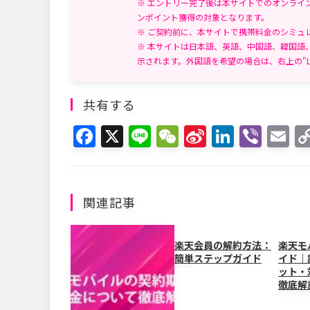
※ エントリー完了後は本サイトでのオンライ
ンポイント獲得の対象となります。
※ ご契約前に、本サイトで携帯料金のシミュ
※ 本サイトは日本語、英語、中国語、韓国語
示されます。外国語を希望の場合は、右上の"L
共有する
F
X
Li
W
Si
Li
Vi
E
a
n
e
n
n
b
m
c
e
C
a
k
er
ai
e
h
W
e
l
関連記事
b
at
ei
dI
o
b
n
楽天会員の解約方法：
楽天モ
簡単ステップガイド
イド｜
o
o
ット・
k
徹底解