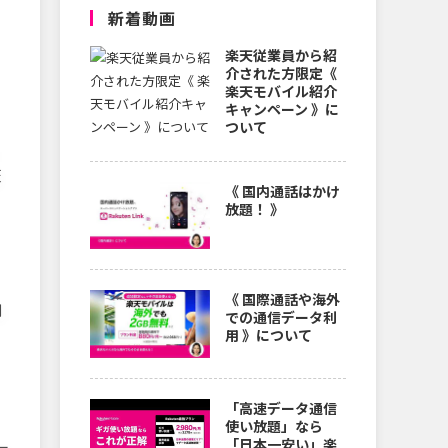
新着動画
楽天従業員から紹
介された方限定《
楽天モバイル紹介
キャンペーン 》に
ついて
」
天
《 国内通話はかけ
放題！ 》
《 国際通話や海外
利
での通信データ利
用 》について
「高速データ通信
使い放題」なら
「日本一安い」楽