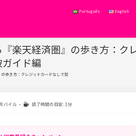
Português
English
る『楽天経済圏』の歩き方：ク
破ガイド編
』の歩き方：クレジットカードなしで契約！支払い方法と審査突破ガイド編
>
読
モバイル
読了時間の目安: 1分
む
の
に
か
か