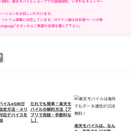
ン契約、楽天モバイルショップでの店頭契約、いずれもキャンペー
レーションをお試しいただけます。
、ベトナム語等に対応しています。ログイン後は日本語ページが表
anguage"ボタンからご希望の言語を選んで下さい。
C
o
p
y
Li
n
バイルeSIMガ
だれでも簡単！楽天モ
設定方法・メリ
バイルの解約方法【ア
k
対応デバイスを
プリで完結・手数料な
説
し】
楽天モバイルは、なん