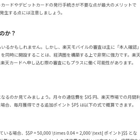
トカードやデビットカードの発行手続きが不要な点が最大のメリットで
が発生する点には注意しましょう。
なのか？
もいるかもしれません。しかし、楽天モバイルの審査は主に「本人確認
」を同時に開設することは、経済圏を構築する上で非常に強力です。楽
に楽天カードへ申し込む際の審査にもプラスに働く可能性があります。
るのか見てみましょう。月々の通信費を $X$ 円、楽天市場での月間
）とした場合、毎月獲得できる追加ポイント $P$ は以下の式で概算できます。
$P = 50,000 \times 0.04 = 2,000 \text{ ポイント}$$ とな