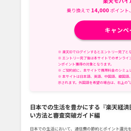
楽天モバイ
更
ー:
日:
14,000
乗り換えで
ポイント
キャンペ
※ 楽天IDでログインするとエントリー完了と
※ エントリー完了後は本サイトでのオンライ
ンポイント獲得の対象となります。
※ ご契約前に、本サイトで携帯料金のシミュ
※ 本サイトは日本語、英語、中国語、韓国語
示されます。外国語を希望の場合は、右上の"L
日本での生活を豊かにする『楽天経済
い方法と審査突破ガイド編
日本での生活において、通信費の節約とポイント還元