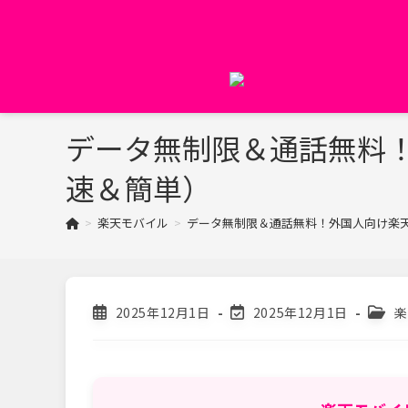
コ
ン
テ
ン
ツ
へ
データ無制限＆通話無料！
ス
キ
速＆簡単）
ッ
プ
>
楽天モバイル
>
データ無制限＆通話無料！外国人向け楽天
投
投
投
2025年12月1日
2025年12月1日
楽
稿
稿
稿
公
の
カ
開
最
テ
日:
終
ゴ
変
リ