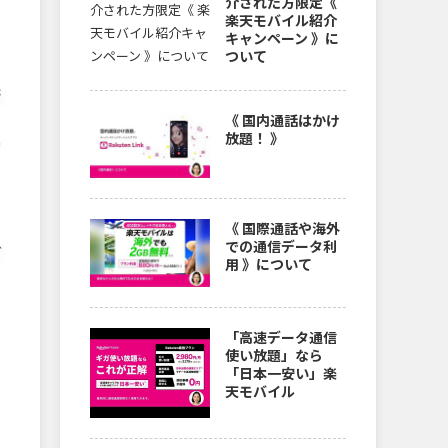
介された方限定《
楽天モバイル紹介
キャンペーン 》に
ついて
書
《 国内通話はかけ
放題！ 》
の
《 国際通話や海外
での通信データ利
ブ
用 》について
「高速データ通信
使い放題」なら
「日本一安い」楽
天モバイル