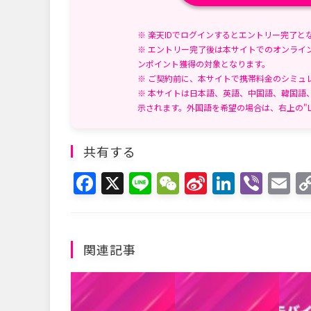
※ 楽天IDでログインするとエントリー完了と
※ エントリー完了後は本サイトでのオンライ
ンポイント獲得の対象となります。
※ ご契約前に、本サイトで携帯料金のシミュ
※ 本サイトは日本語、英語、中国語、韓国語
示されます。外国語を希望の場合は、右上の"L
共有する
F
X
Li
W
Si
Li
Vi
E
a
n
e
n
n
b
m
c
e
C
a
k
er
ai
e
h
W
e
l
関連記事
b
at
ei
dI
o
b
n