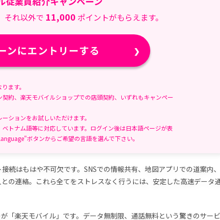
ル従業員紹介キャンペーン
る
時
11,000
、それ以外で
ポイントがもらえます。
間:
ーンにエントリーする
なります。
ン契約、楽天モバイルショップでの店頭契約、いずれもキャンペー
レーションをお試しいただけます。
、ベトナム語等に対応しています。ログイン後は日本語ページが表
anguage"ボタンからご希望の言語を選んで下さい。
接続はもはや不可欠です。SNSでの情報共有、地図アプリでの道案内
人との連絡。これら全てをストレスなく行うには、安定した高速データ
のが「楽天モバイル」です。データ無制限、通話無料という驚きのサー