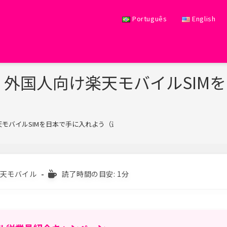
Português
English
外国人向け楽天モバイルSIM
モバイルSIMを日本で手に入れよう（迅速＆簡単）
>
読
天モバイル
読了時間の目安: 1分
む
の
に
か
か