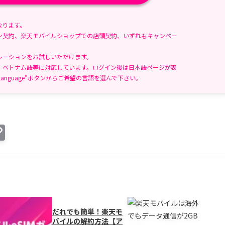
なります。
ン契約、楽天モバイルショップでの店頭契約、いずれもキャンペー
レーションをお試しいただけます。
、ベトナム語等に対応しています。ログイン後は日本語ページが表
anguage"ボタンからご希望の言語を選んで下さい。
C
o
p
y
Li
n
だれでも簡単！楽天モ
バイルの解約方法【ア