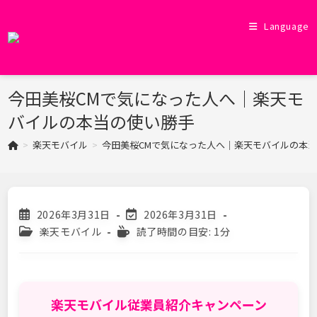
コ
ン
Language
テ
ン
ツ
今田美桜CMで気になった人へ｜楽天モ
へ
ス
バイルの本当の使い勝手
キ
>
楽天モバイル
>
今田美桜CMで気になった人へ｜楽天モバイルの本
ッ
プ
投
投
2026年3月31日
2026年3月31日
稿
稿
投
読
楽天モバイル
読了時間の目安: 1分
公
の
稿
む
開
最
カ
の
日:
終
テ
に
変
ゴ
か
更
リ
か
楽天モバイル従業員紹介キャンペーン
日:
ー:
る