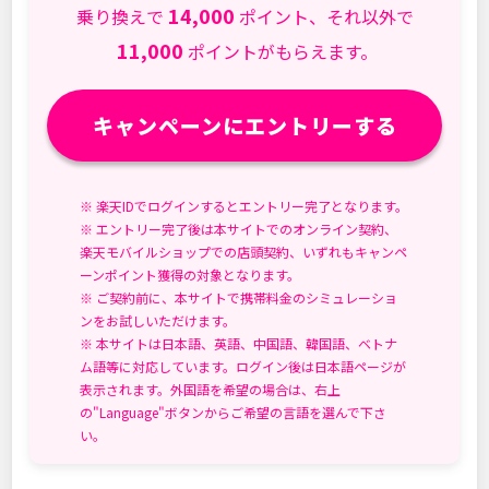
14,000
時
乗り換えで
ポイント、それ以外で
間:
11,000
ポイントがもらえます。
キャンペーンにエントリーする
※ 楽天IDでログインするとエントリー完了となります。
※ エントリー完了後は本サイトでのオンライン契約、
楽天モバイルショップでの店頭契約、いずれもキャンペ
ーンポイント獲得の対象となります。
※ ご契約前に、本サイトで携帯料金のシミュレーショ
ンをお試しいただけます。
※ 本サイトは日本語、英語、中国語、韓国語、ベトナ
ム語等に対応しています。ログイン後は日本語ページが
表示されます。外国語を希望の場合は、右上
の"Language"ボタンからご希望の言語を選んで下さ
い。