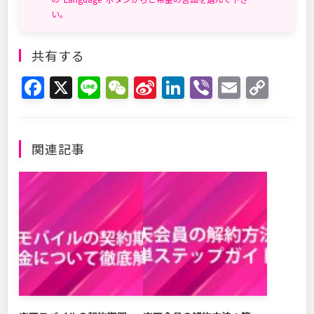
い。
共有する
F
X
Li
W
Si
Li
Vi
E
C
a
n
e
n
n
b
m
o
c
e
C
a
k
er
ai
p
e
h
W
e
l
y
関連記事
b
at
ei
dI
Li
o
b
n
n
o
o
k
k