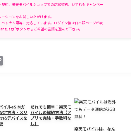
ン契約、楽天モバイルショップでの店頭契約、いずれもキャンペー
レーションをお試しいただけます。
、ベトナム語等に対応しています。ログイン後は日本語ページが表
anguage"ボタンからご希望の言語を選んで下さい。
C
o
p
y
Li
n
バイルeSIMガ
だれでも簡単！楽天モ
設定方法・メリ
バイルの解約方法【ア
k
対応デバイスを
プリで完結・手数料な
説
し】
楽天モバイルは、なん