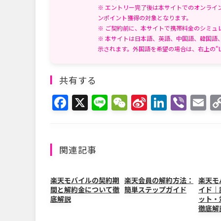
※ エントリー完了後は本サイトでのオンライ
ンポイント獲得の対象となります。
※ ご契約前に、本サイトで携帯料金のシミュ
※ 本サイトは日本語、英語、中国語、韓国語
示されます。外国語を希望の場合は、右上の"L
共有する
F
X
Li
W
Si
Li
Vi
E
a
n
e
n
n
b
m
c
e
C
a
k
er
ai
e
h
W
e
l
関連記事
b
at
ei
dI
o
b
n
楽天モバイルの契約期
楽天会員の解約方法：
楽天モ
間と解約金について徹
簡単ステップガイド
イド｜
o
o
底解説
ット・
k
徹底解