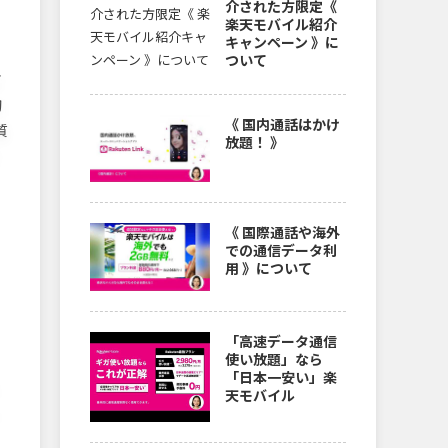
介された方限定《
楽天モバイル紹介
キャンペーン 》に
ついて
イ
切
《 国内通話はかけ
質
放題！ 》
《 国際通話や海外
での通信データ利
用 》について
、
「高速データ通信
使い放題」なら
「日本一安い」楽
天モバイル