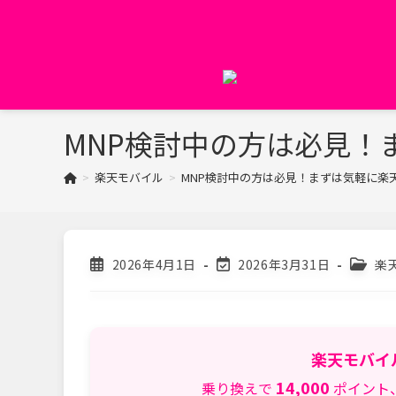
コ
ン
テ
ン
ツ
へ
MNP検討中の方は必見！
ス
キ
>
楽天モバイル
>
MNP検討中の方は必見！まずは気軽に楽
ッ
プ
投
投
投
2026年4月1日
2026年3月31日
楽
稿
稿
稿
公
の
カ
開
最
テ
日:
終
ゴ
変
リ
楽天モバイ
更
ー:
日:
14,000
乗り換えで
ポイント