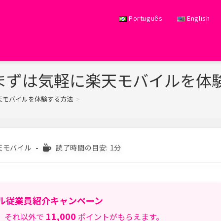
Português
English
まずは気軽に楽天モバイルを体
天モバイルを体験する方法
>
読
天モバイル
読了時間の目安: 1分
む
の
に
か
か
ル従業員紹介キャンペーン
る
時
11,000
、それ以外で
ポイントがもらえます。