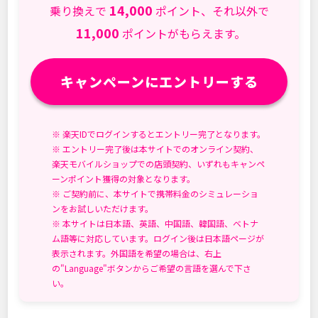
14,000
時
乗り換えで
ポイント、それ以外で
間:
11,000
ポイントがもらえます。
キャンペーンにエントリーする
※ 楽天IDでログインするとエントリー完了となります。
※ エントリー完了後は本サイトでのオンライン契約、
楽天モバイルショップでの店頭契約、いずれもキャンペ
ーンポイント獲得の対象となります。
※ ご契約前に、本サイトで携帯料金のシミュレーショ
ンをお試しいただけます。
※ 本サイトは日本語、英語、中国語、韓国語、ベトナ
ム語等に対応しています。ログイン後は日本語ページが
表示されます。外国語を希望の場合は、右上
の"Language"ボタンからご希望の言語を選んで下さ
い。