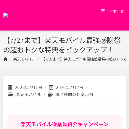
コ
ン
Language
テ
ン
ツ
【7/27まで】楽天モバイル最強感謝祭
へ
ス
の超おトクな特典をピックアップ！
キ
>
楽天モバイル
>
【7/27まで】楽天モバイル最強感謝祭の超おトク
ッ
プ
投
投
2026年7月7日
2026年7月7日
稿
稿
投
読
楽天モバイル
読了時間の目安: 1分
公
の
稿
む
開
最
カ
の
日:
終
テ
に
変
ゴ
か
更
リ
か
楽天モバイル従業員紹介キャンペーン
日:
ー:
る