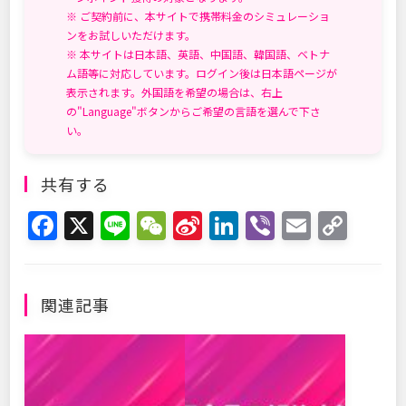
※ ご契約前に、本サイトで携帯料金のシミュレーショ
ンをお試しいただけます。
※ 本サイトは日本語、英語、中国語、韓国語、ベトナ
ム語等に対応しています。ログイン後は日本語ページが
表示されます。外国語を希望の場合は、右上
の"Language"ボタンからご希望の言語を選んで下さ
い。
共有する
F
X
Li
W
Si
Li
Vi
E
C
a
n
e
n
n
b
m
o
c
e
C
a
k
er
ai
p
e
h
W
e
l
y
関連記事
b
at
ei
dI
Li
o
b
n
n
o
o
k