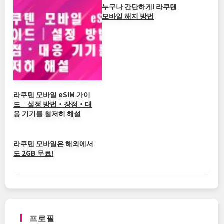
누구나 간단하게! 라쿠텐
모바일 해지 방법
라쿠텐 모바일 eSIM 가이
드｜설정 방법・장점・대
응 기기를 철저히 해설
라쿠텐 모바일은 해외에서
도 2GB 무료!
프로필