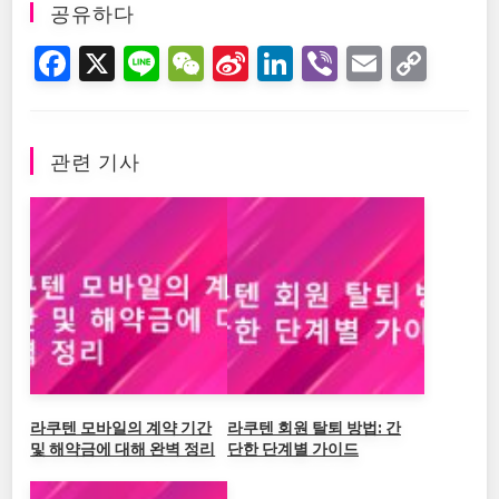
공유하다
F
X
Li
W
Si
Li
Vi
E
C
a
n
e
n
n
b
m
o
c
e
C
a
k
er
ai
p
e
h
W
e
l
y
관련 기사
b
at
ei
dI
Li
o
b
n
n
o
o
k
k
라쿠텐 모바일의 계약 기간
라쿠텐 회원 탈퇴 방법: 간
및 해약금에 대해 완벽 정리
단한 단계별 가이드