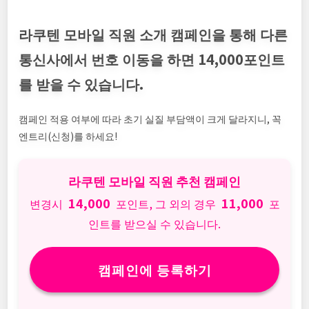
라쿠텐 모바일 직원 소개 캠페인을 통해 다른
통신사에서 번호 이동을 하면
14,000포인트
를 받을 수 있습니다.
캠페인 적용 여부에 따라 초기 실질 부담액이 크게 달라지니, 꼭
엔트리(신청)를 하세요!
라쿠텐 모바일 직원 추천 캠페인
14,000
11,000
변경시
포인트, 그 외의 경우
포
인트를 받으실 수 있습니다.
캠페인에 등록하기