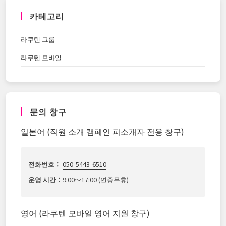
카테고리
라쿠텐 그룹
라쿠텐 모바일
문의 창구
일본어 (직원 소개 캠페인 피소개자 전용 창구)
전화번호：
050-5443-6510
운영 시간：
9:00～17:00 (연중무휴)
영어 (라쿠텐 모바일 영어 지원 창구)