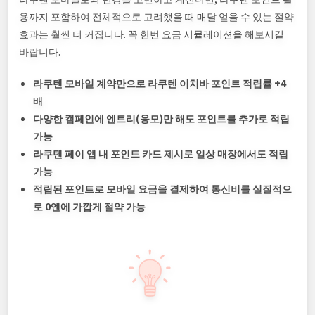
용까지 포함하여 전체적으로 고려했을 때 매달 얻을 수 있는 절약
효과는 훨씬 더 커집니다. 꼭 한번 요금 시뮬레이션을 해보시길
바랍니다.
라쿠텐 모바일 계약만으로 라쿠텐 이치바 포인트 적립률 +4
배
다양한 캠페인에 엔트리(응모)만 해도 포인트를 추가로 적립
가능
라쿠텐 페이 앱 내 포인트 카드 제시로 일상 매장에서도 적립
가능
적립된 포인트로 모바일 요금을 결제하여 통신비를 실질적으
로 0엔에 가깝게 절약 가능