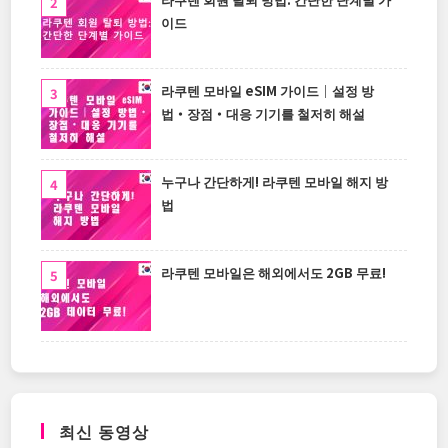
이드
라쿠텐 모바일 eSIM 가이드｜설정 방
법・장점・대응 기기를 철저히 해설
누구나 간단하게! 라쿠텐 모바일 해지 방
법
라쿠텐 모바일은 해외에서도 2GB 무료!
최신 동영상