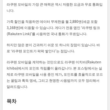
라쿠텐 모바일의 가장 큰 매력은 역시 저렴한 요금과 무료 통화입
니다.
가족 할인을 적용하면 데이터 무제한을 월 2,880엔(세금 포함
3,168엔)에 이용할 수 있습니다. 게다가 전용 앱인 ‘라쿠텐 링크
(Rakuten Link)’를 사용하면 국내 통화가 무료입니다.
하지만 많은 분이 간과하기 쉬운 또 하나의 장점이 있습니다. 바
로 ‘라쿠텐 포인트가 팍팍 쌓인다’는 점입니다.
라쿠텐 모바일을 계약하는 것만으로도 라쿠텐 이치바(Rakuten
Ichiba)에서의 포인트 적립률이 올라갑니다. 본 포스팅에서는 실
제로 라쿠텐 모바일을 사용 중인 제가, 포인트를 효율적으로 모으
는 꿀팁과 획득 명세, 그리고 현명한 사용법까지 모두 정리해서
알려드립니다.
목차