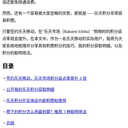
话还能免除通话费。
然而，还有一个容易被大家忽略的优势，那就是——乐天积分非常容
易积攒。
只要签约乐天移动，在“乐天市场（Rakuten Ichiba）”购物时的积分返
点率就会提升。在本文中，作为一名乐天移动的实际用户，我将为大
家系统地梳理并分享高效积攒积分的技巧、我的积分获取明细，以及
积分的聪明用法。
目录
・
签约乐天移动，乐天市场积分返点率提升 4 倍
・
公开我的乐天积分获取明细
・
乐天积分在实体店也能积攒和使用
・
攒下的积分怎么用最划算？推荐 3 种聪明用法
・
总结