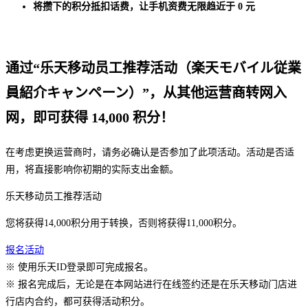
将攒下的积分抵扣话费，让手机资费无限趋近于 0 元
通过“乐天移动员工推荐活动（楽天モバイル従業
員紹介キャンペーン）”，从其他运营商转网入
网，即可获得 14,000 积分！
在考虑更换运营商时，请务必确认是否参加了此项活动。活动是否适
用，将直接影响你初期的实际支出金额。
乐天移动员工推荐活动
您将获得
14,000
积分用于转换，否则将获得
11,000
积分。
报名活动
※ 使用乐天ID登录即可完成报名。
※ 报名完成后，无论是在本网站进行在线签约还是在乐天移动门店进
行店内合约，都可获得活动积分。