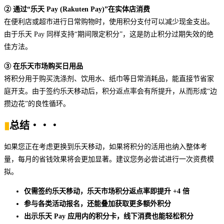
② 通过“乐天 Pay (Rakuten Pay)”在实体店消费
在便利店或超市进行日常购物时，使用积分支付可以减少现金支出。
由于乐天 Pay 同样支持“期间限定积分”，这是防止积分过期失效的绝
佳方法。
③ 在乐天市场购买日用品
将积分用于购买洗涤剂、饮用水、纸巾等日常消耗品，能直接节省家
庭开支。由于签约乐天移动后，积分返点率会有所提升，从而形成“边
攒边花”的良性循环。
▮
总结
・・・
如果您正在考虑更换到乐天移动，如果将积分的活用也纳入整体考
量，每月的省钱效果将会更加显著。建议您务必尝试进行一次资费模
拟。
仅需签约乐天移动，乐天市场积分返点率即提升 +4 倍
参与各类活动报名，还能叠加获取更多额外积分
出示乐天 Pay 应用内的积分卡，线下消费也能轻松积分