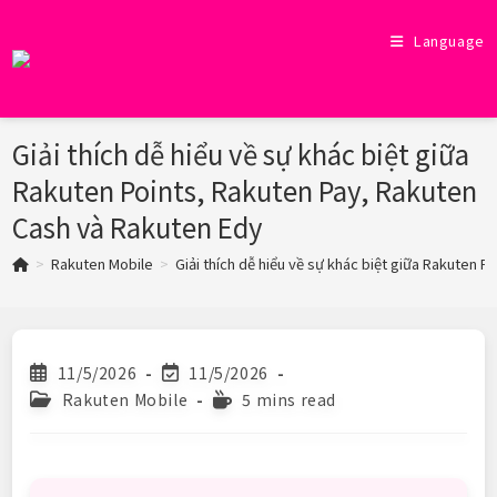
Skip
to
Language
content
Giải thích dễ hiểu về sự khác biệt giữa
Rakuten Points, Rakuten Pay, Rakuten
Cash và Rakuten Edy
>
Rakuten Mobile
>
Giải thích dễ hiểu về sự khác biệt giữa Rakuten 
Post
Post
11/5/2026
11/5/2026
published:
last
Post
Reading
Rakuten Mobile
5 mins read
modified:
category:
time: