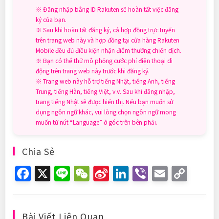
※ Đăng nhập bằng ID Rakuten sẽ hoàn tất việc đăng
ký của bạn.
※ Sau khi hoàn tất đăng ký, cả hợp đồng trực tuyến
trên trang web này và hợp đồng tại cửa hàng Rakuten
Mobile đều đủ điều kiện nhận điểm thưởng chiến dịch.
※ Bạn có thể thử mô phỏng cước phí điện thoại di
động trên trang web này trước khi đăng ký.
※ Trang web này hỗ trợ tiếng Nhật, tiếng Anh, tiếng
Trung, tiếng Hàn, tiếng Việt, v.v. Sau khi đăng nhập,
trang tiếng Nhật sẽ được hiển thị. Nếu bạn muốn sử
dụng ngôn ngữ khác, vui lòng chọn ngôn ngữ mong
muốn từ nút “Language” ở góc trên bên phải.
Chia Sẻ
F
X
Li
W
Si
Li
Vi
E
C
a
n
e
n
n
b
m
o
c
e
C
a
k
er
ai
p
Bài Viết Liên Quan