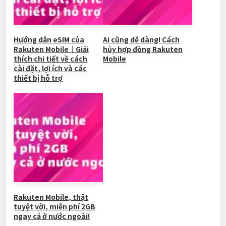
Hướng dẫn eSIM của
Ai cũng dễ dàng! Cách
Rakuten Mobile｜Giải
hủy hợp đồng Rakuten
thích chi tiết về cách
Mobile
cài đặt, lợi ích và các
thiết bị hỗ trợ
Rakuten Mobile, thật
tuyệt vời, miễn phí 2GB
ngay cả ở nước ngoài!