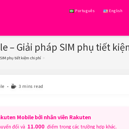
Português
English
e – Giải pháp SIM phụ tiết kiệ
SIM phụ tiết kiệm chi phí
>
Reading
le
3 mins read
time:
Rakuten Mobile bởi nhân viên Rakuten
11.000
huyển đổi và
điểm trong các trường hợp khác.