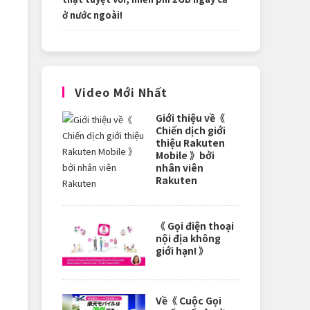
ở nước ngoài!
Video Mới Nhất
Giới thiệu về《
Chiến dịch giới
thiệu Rakuten
Mobile 》bởi
nhân viên
Rakuten
《 Gọi điện thoại
nội địa không
giới hạn! 》
Về《 Cuộc Gọi