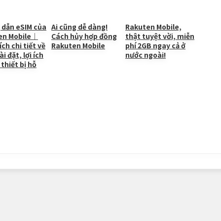
Li
n
 dẫn eSIM của
Ai cũng dễ dàng!
Rakuten Mobile,
en Mobile｜
Cách hủy hợp đồng
thật tuyệt vời, miễn
k
ích chi tiết về
Rakuten Mobile
phí 2GB ngay cả ở
i đặt, lợi ích
nước ngoài!
 thiết bị hỗ