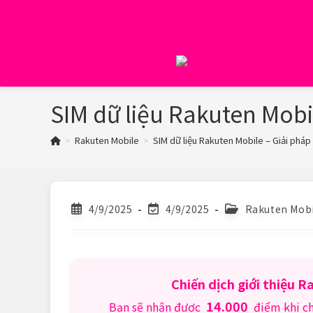
Skip
to
content
SIM dữ liệu Rakuten Mobil
>
Rakuten Mobile
>
SIM dữ liệu Rakuten Mobile – Giải pháp 
Post
Post
Post
4/9/2025
4/9/2025
Rakuten Mobi
published:
last
category:
modified:
Chiến dịch giới thiệu 
14.000
Bạn sẽ nhận được
điểm khi c