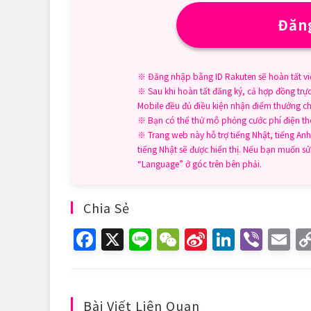
Đăng
※ Đăng nhập bằng ID Rakuten sẽ hoàn tất vi
※ Sau khi hoàn tất đăng ký, cả hợp đồng trự
Mobile đều đủ điều kiện nhận điểm thưởng ch
※ Bạn có thể thử mô phỏng cước phí điện thoạ
※ Trang web này hỗ trợ tiếng Nhật, tiếng Anh,
tiếng Nhật sẽ được hiển thị. Nếu bạn muốn 
“Language” ở góc trên bên phải.
Chia Sẻ
F
X
Li
W
Si
Li
Vi
E
a
n
e
n
n
b
m
c
e
C
a
k
er
ai
e
h
W
e
l
Bài Viết Liên Quan