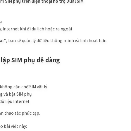
làm
SIM phụ trên điện thoại hỗ trợ Dual SIM
.
u
 Internet khi đi du lịch hoặc ra ngoài
ai”
, bạn sẽ quản lý dữ liệu thông minh và linh hoạt hơn.
t lập SIM phụ dễ dàng
hông cần chờ SIM vật lý
ng
và bật SIM phụ
dữ liệu Internet
ần thao tác phức tạp.
 bài viết này: