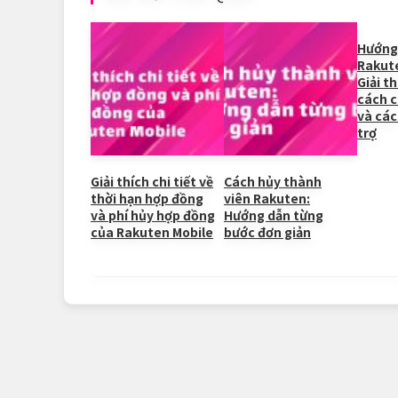
b
at
ei
dI
o
b
n
Hướng
Rakut
o
o
Giải th
k
cách cà
và các
trợ
Giải thích chi tiết về
Cách hủy thành
thời hạn hợp đồng
viên Rakuten:
và phí hủy hợp đồng
Hướng dẫn từng
của Rakuten Mobile
bước đơn giản