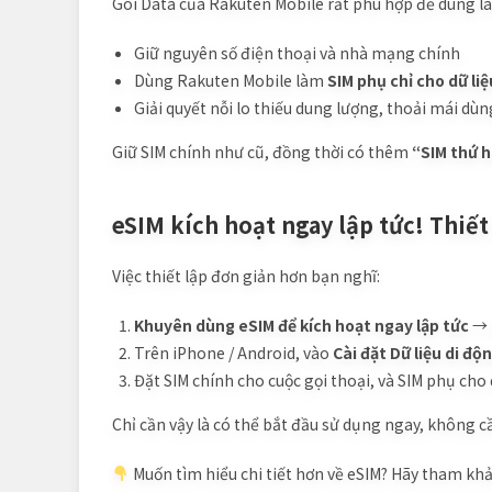
Gói Data của Rakuten Mobile rất phù hợp để dùng 
Giữ nguyên số điện thoại và nhà mạng chính
Dùng Rakuten Mobile làm
SIM phụ chỉ cho dữ liệ
Giải quyết nỗi lo thiếu dung lượng, thoải mái dùng
Giữ SIM chính như cũ, đồng thời có thêm
“SIM thứ h
eSIM kích hoạt ngay lập tức! Thiế
Việc thiết lập đơn giản hơn bạn nghĩ:
Khuyên dùng eSIM để kích hoạt ngay lập tức
→ k
Trên iPhone / Android, vào
Cài đặt Dữ liệu di độ
Đặt SIM chính cho cuộc gọi thoại, và SIM phụ cho 
Chỉ cần vậy là có thể bắt đầu sử dụng ngay, không c
Muốn tìm hiểu chi tiết hơn về eSIM? Hãy tham khảo