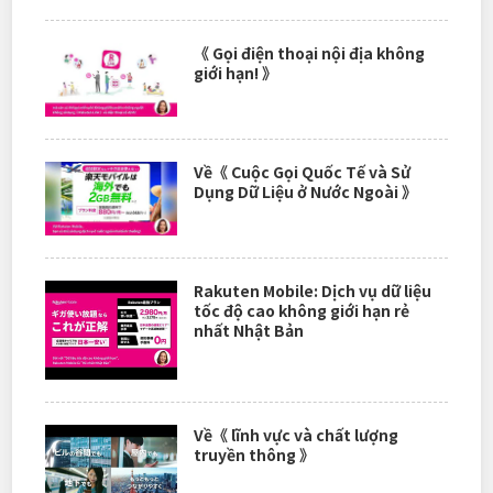
《 Gọi điện thoại nội địa không
giới hạn! 》
Về《 Cuộc Gọi Quốc Tế và Sử
Dụng Dữ Liệu ở Nước Ngoài 》
Rakuten Mobile: Dịch vụ dữ liệu
tốc độ cao không giới hạn rẻ
nhất Nhật Bản
Về《 lĩnh vực và chất lượng
truyền thông 》