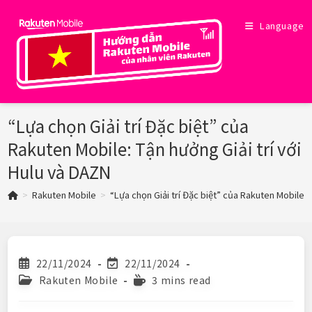
Skip
to
Language
content
“Lựa chọn Giải trí Đặc biệt” của
Rakuten Mobile: Tận hưởng Giải trí với
Hulu và DAZN
>
Rakuten Mobile
>
“Lựa chọn Giải trí Đặc biệt” của Rakuten Mobile: 
Post
Post
22/11/2024
22/11/2024
published:
last
Post
Reading
Rakuten Mobile
3 mins read
modified:
category:
time: