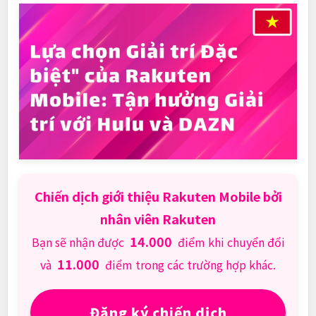
Chiến dịch giới thiệu Rakuten Mobile bởi
nhân viên Rakuten
14.000
Bạn sẽ nhận được
điểm khi chuyển đổi
11.000
và
điểm trong các trường hợp khác.
Đăng ký chiến dịch