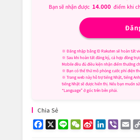
14.000
Bạn sẽ nhận được
điểm khi c
Đăng
※ Đăng nhập bằng ID Rakuten sẽ hoàn tất vi
※ Sau khi hoàn tất đăng ký, cả hợp đồng trự
Mobile đều đủ điều kiện nhận điểm thưởng ch
※ Bạn có thể thử mô phỏng cước phí điện thoạ
※ Trang web này hỗ trợ tiếng Nhật, tiếng Anh,
tiếng Nhật sẽ được hiển thị. Nếu bạn muốn 
“Language” ở góc trên bên phải.
Chia Sẻ
F
X
Li
W
Si
Li
Vi
E
a
n
e
n
n
b
m