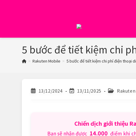
Skip
to
content
5 bước để tiết kiệm chi p
>
Rakuten Mobile
>
5 bước để tiết kiệm chi phí điện thoại
Post
Post
Post
13/12/2024
13/11/2025
Rakuten
published:
last
category:
modified:
Chiến dịch giới thiệu 
14.000
Bạn sẽ nhận được
điểm khi c