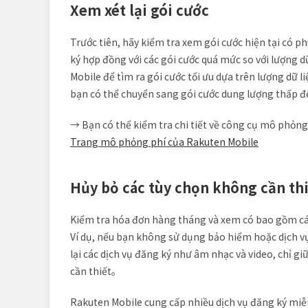
Xem xét lại gói cước
Trước tiên, hãy kiểm tra xem gói cước hiện tại có 
ký hợp đồng với các gói cước quá mức so với lượng 
Mobile để tìm ra gói cước tối ưu dựa trên lượng dữ l
bạn có thể chuyển sang gói cước dung lượng thấp đ
→ Bạn có thể kiểm tra chi tiết về công cụ mô phỏng t
Trang mô phỏng phí của Rakuten Mobile
Hủy bỏ các tùy chọn không cần th
Kiểm tra hóa đơn hàng tháng và xem có bao gồm các 
Ví dụ, nếu bạn không sử dụng bảo hiểm hoặc dịch vụ 
lại các dịch vụ đăng ký như âm nhạc và video, chỉ gi
cần thiết。
Rakuten Mobile cung cấp nhiều dịch vụ đăng ký miễn