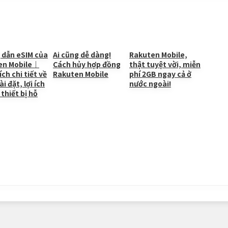
p
y
Li
n
 dẫn eSIM của
Ai cũng dễ dàng!
Rakuten Mobile,
en Mobile｜
Cách hủy hợp đồng
thật tuyệt vời, miễn
k
ích chi tiết về
Rakuten Mobile
phí 2GB ngay cả ở
i đặt, lợi ích
nước ngoài!
 thiết bị hỗ