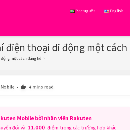
Português
English
hí điện thoại di động một cách
 di động một cách đáng kể
>
Reading
 Mobile
4 mins read
time:
Rakuten Mobile bởi nhân viên Rakuten
11.000
huyển đổi và
điểm trong các trường hợp khác.