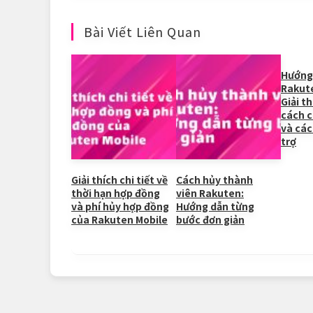
c
e
C
a
k
er
ai
e
h
W
e
l
Bài Viết Liên Quan
b
at
ei
dI
o
b
n
Hướng
Rakut
o
o
Giải th
k
cách cà
và các
trợ
Giải thích chi tiết về
Cách hủy thành
thời hạn hợp đồng
viên Rakuten:
và phí hủy hợp đồng
Hướng dẫn từng
của Rakuten Mobile
bước đơn giản