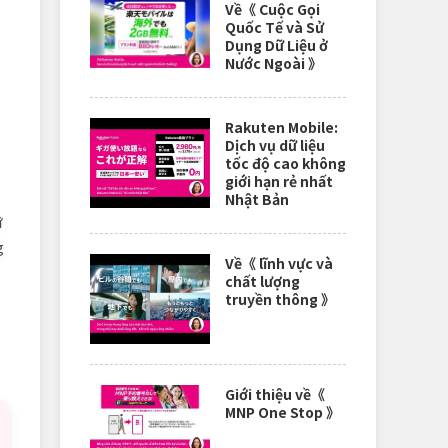
Về《 Cuộc Gọi
Quốc Tế và Sử
Dụng Dữ Liệu ở
Nước Ngoài 》
Rakuten Mobile:
Dịch vụ dữ liệu
tốc độ cao không
giới hạn rẻ nhất
Nhật Bản
ữ
g
Về《 lĩnh vực và
chất lượng
truyền thông 》
Giới thiệu về《
MNP One Stop 》