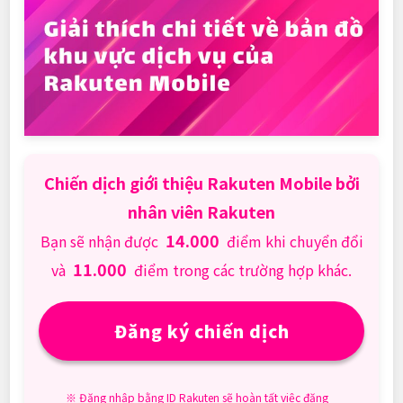
Chiến dịch giới thiệu Rakuten Mobile bởi
nhân viên Rakuten
14.000
Bạn sẽ nhận được
điểm khi chuyển đổi
11.000
và
điểm trong các trường hợp khác.
Đăng ký chiến dịch
※ Đăng nhập bằng ID Rakuten sẽ hoàn tất việc đăng