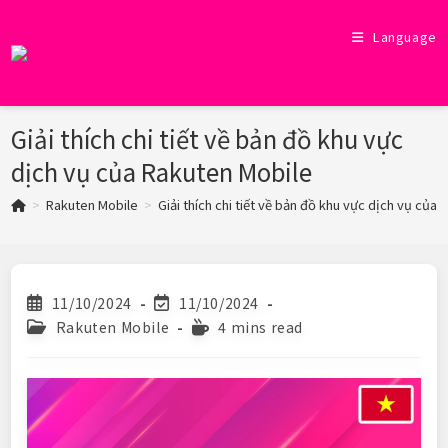
Skip
to
Language
content
Giải thích chi tiết về bản đồ khu vực
dịch vụ của Rakuten Mobile
>
Rakuten Mobile
>
Giải thích chi tiết về bản đồ khu vực dịch vụ của
Post
Post
11/10/2024
11/10/2024
published:
last
Post
Reading
Rakuten Mobile
4 mins read
modified:
category:
time: