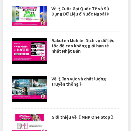
Về《 Cuộc Gọi Quốc Tế và Sử
Dụng Dữ Liệu ở Nước Ngoài 》
Rakuten Mobile: Dịch vụ dữ liệu
tốc độ cao không giới hạn rẻ
nhất Nhật Bản
Về《 lĩnh vực và chất lượng
truyền thông 》
Giới thiệu về《 MNP One Stop 》