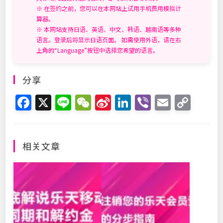
※ 在签约之前，您可以在本网站上试用手机费用模拟计
算器。
※ 本网站支持日语、英语、中文、韩语、越南语等多种
语言。登录后将显示日语页面。 如需使用外语，请在右
上角的“Language”按钮中选择您希望的语言。
分享
F
X
Li
W
Si
Li
Vi
E
C
a
n
e
n
n
b
m
o
c
e
C
a
k
er
ai
p
e
h
W
e
l
y
相关文章
b
at
ei
dI
Li
o
b
n
n
o
o
k
k