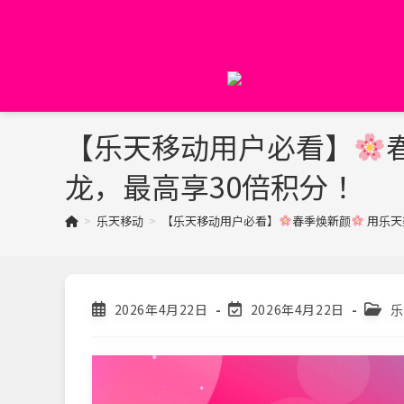
Skip
to
content
【乐天移动用户必看】
龙，最高享30倍积分！
>
乐天移动
>
【乐天移动用户必看】
春季焕新颜
用乐天美
Post
Post
Post
2026年4月22日
2026年4月22日
乐
published:
last
categ
modified: