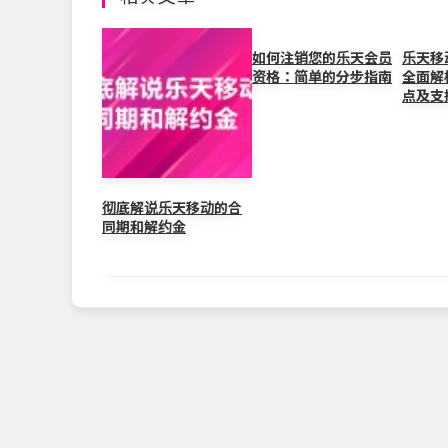
b
at
ei
dI
o
b
n
如何注销您的乐天会员
乐天移动
资格：简单的分步指南
全面解
o
o
点及支
k
彻底解说乐天移动的合
同期和解约金