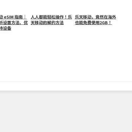
Li
n
 eSIM 指南｜
人人都能轻松操作！乐
乐天移动，竟然在海外
析设置方法、优
天移动的解约方法
也能免费使用2GB！
k
持设备