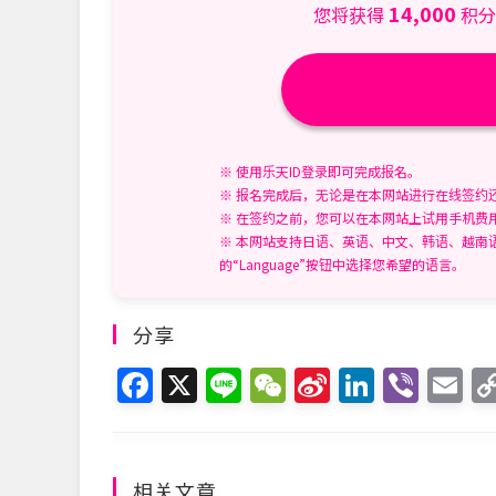
14,000
您将获得
积分
※ 使用乐天ID登录即可完成报名。
※ 报名完成后，无论是在本网站进行在线签约
※ 在签约之前，您可以在本网站上试用手机费
※ 本网站支持日语、英语、中文、韩语、越南
的“Language”按钮中选择您希望的语言。
分享
F
X
Li
W
Si
Li
Vi
E
a
n
e
n
n
b
m
c
e
C
a
k
er
ai
e
h
W
e
l
相关文章