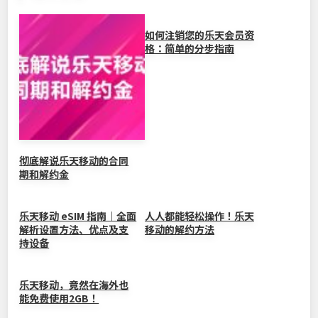
b
at
ei
dI
Li
o
b
n
n
如何注销您的乐天会员资
格：简单的分步指南
o
o
k
k
彻底解说乐天移动的合同
期和解约金
乐天移动 eSIM 指南｜全面
人人都能轻松操作！乐天
解析设置方法、优点及支
移动的解约方法
持设备
乐天移动，竟然在海外也
能免费使用2GB！