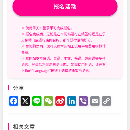
报名活动
※ 使用乐天ID登录即可完成报名。
※ 报名完成后，无论是在本网站进行在线签约还是在乐
天移动门店进行店内合约，都可获得活动积分。
※ 在签约之前，您可以在本网站上试用手机费用模拟计
算器。
※ 本网站支持日语、英语、中文、韩语、越南语等多种
语言。登录后将显示日语页面。 如需使用外语，请在右
上角的“Language”按钮中选择您希望的语言。
分享
F
X
Li
W
Si
Li
Vi
E
C
a
n
e
n
n
b
m
o
c
e
C
a
k
er
ai
p
e
h
W
e
l
y
相关文章