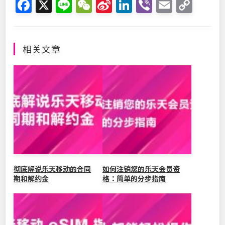
F
X
Li
W
Si
Li
Vi
E
C
a
n
e
n
n
b
m
o
c
e
C
a
k
er
ai
p
e
h
W
e
l
y
相关文章
b
at
ei
dI
Li
o
b
n
n
o
o
k
k
彻底解说乐天移动的合同
如何注销您的乐天会员资
期和解约金
格：简单的分步指南