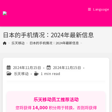
Skip
to
Language
content
日本的手机情况：2024年最新信息
>
乐天移动
>
日本的手机情况：2024年最新信息
>
Post
Post
2024年11月15日
2024年11月15日
published:
last
Post
Reading
乐天移动
1 min read
modified:
category:
time:
乐天移动员工推荐活动
14,000
您将获得
积分用于转换，否则将获得