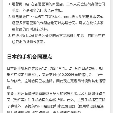
运营商门店: 在各运营商的直营店，工作人员会协助办理合同
手续。外语服务的门店也在增加。
家电量贩店・代理店: 在如Bic Camera等大型家电量贩店或
经营多家运营商的代理店也可以办理合同。可以在比较多家
运营商的同时进行选择。
在线: 也可以通过各运营商的官方网站进行申请。有时会有在
线限定的折扣或优惠。
日本的手机合同要点
日本的手机合同曾经有“2年绑定”合同。2年合同自动更新，如
果不在特定月份解约，需要支付约10,000日元的违约金。由于
法律修改，这种合同已被废除，因此现在更容易转换到其他运营
商。
主要手机运营商提供家庭成员多人的家庭折扣以及互联网线路合
同（光纤等）和手机合同的套餐折扣。此外，主要手机运营商除
了手机外，还提供Wi-Fi路由器和家庭路由器（使用移动线路连
接互联网的家用固定路由器）等互联网连接服务。